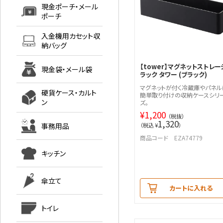
現金ポーチ・メール
ポーチ
入金機用カセット収
納バッグ
【tower】マグネットストレー
現金袋・メール袋
ラック タワー (ブラック)
マグネットが付く冷蔵庫やパネル
硬貨ケース・カルト
簡単取り付けの収納ケースシリ
ン
ズ。
¥
1,200
（税抜）
1,320
事務用品
（税込 ¥
）
商品コード EZA74779
キッチン
傘立て
カートに入れる
トイレ