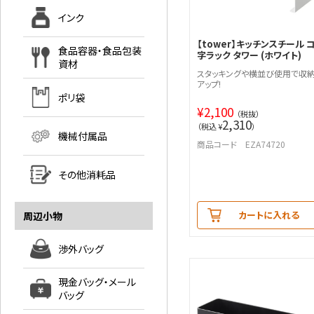
インク
【tower】キッチンスチール 
食品容器・食品包装
字ラック タワー (ホワイト)
資材
スタッキングや横並び使用で収
アップ!
ポリ袋
¥
2,100
（税抜）
2,310
（税込 ¥
）
機械付属品
商品コード EZA74720
その他消耗品
カートに入れる
周辺小物
渉外バッグ
現金バッグ・メール
バッグ