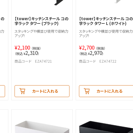
コの
【tower】キッチンスチール コの
【tower】キッチンスチール コ
字ラック タワー (ブラック)
字ラック タワー L (ホワイト)
納力
スタッキングや横並び使用で収納力
スタッキングや横並び使用で収納力
アップ!
アップ!
¥
2,100
¥
2,700
（税抜）
（税抜）
2,310
2,970
（税込 ¥
）
（税込 ¥
）
商品コード EZA74721
商品コード EZA74722
カートに入れる
カートに入れる