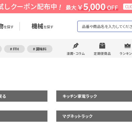
物
機械
を探す
を探す
# FFH
# 調味料
漫画・コラム
定期便商品
ランキ
戻る
キッチン家電ラック
マグネットラック