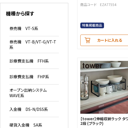
商品コード EZA77554
機種から探す
券売機 VT-S系
カートに入れる
券売機 VT-B/VT-G/VT-T
系
診療費支払機 FFH系
診療費支払機 FHP系
オープン出納システム
WAVE系
入金機 DS-N/DSS系
【tower】伸縮収納ラック タ
2段 (ブラック)
硬貨入金機 SA系