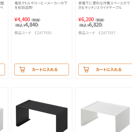
調整
電気ケトルやコーヒーメーカーの下
家電下に便利な作業スペースがで
ペ
を有効活用!
きるキッチンスライドテーブル
¥
4,400
¥
6,200
（税抜）
（税抜）
4,840
6,820
（税込 ¥
）
（税込 ¥
）
商品コード EZA77555
商品コード EZA77557
カートに入れる
カートに入れる