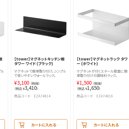
棚
【tower】マグネットキッチン棚
【tower】マグネットラック タワ
タワー ワイド (ブラック)
ー (ホワイト)
プル
マグネットで簡単取り付け。シンプル
マグネットが付くスチール壁面に簡
で使いやすいウォールラック。
単取り付けの調味料ラック。
¥
3,100
¥
1,500
（税抜）
（税抜）
3,410
1,650
（税込 ¥
）
（税込 ¥
）
商品コード EZA74814
商品コード EZA74816
カートに入れる
カートに入れる