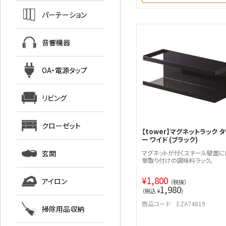
パーテーション
音響機器
OA・電源タップ
リビング
クローゼット
【tower】マグネットラック タ
ー ワイド (ブラック)
玄関
マグネットが付くスチール壁面に
単取り付けの調味料ラック。
¥
1,800
アイロン
（税抜）
1,980
（税込 ¥
）
商品コード EZA74819
掃除用品収納