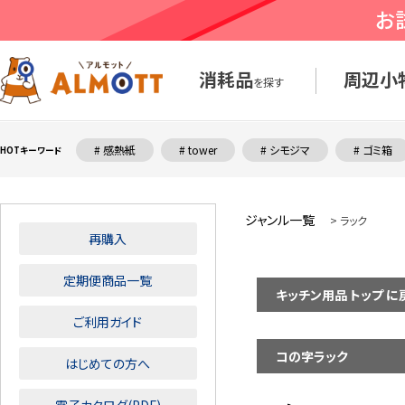
消耗品
周辺小
を探す
# 感熱紙
# tower
# シモジマ
# ゴミ箱
HOTキーワード
ジャンル一覧
> ラック
再購入
定期便商品一覧
キッチン用品 トップ に
ご利用ガイド
コの字ラック
はじめての方へ