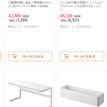
冷蔵庫側面に磁石で簡単取り付け。
コンロ奥や横の隙間や、シンク上の
よく使うキッチン小物を一括収納。
デットスペースを活用できるシェル
フ。
¥
2,800
¥
8,100
（税抜）
（税抜）
3,080
8,910
（税込 ¥
）
（税込 ¥
）
商品コード EZA74673
商品コード EZA74690
カートに入れる
カートに入れる