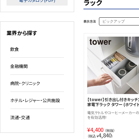
電子カタログ(PDF)
ラック
表示方法
業界から探す
飲食
金融機関
病院・クリニック
【tower】引き出し付きキッチ
ホテル・レジャー・公共施設
家電下ラック タワー (ホワイト
電気ケトルやコーヒーメーカー
流通・交通
を有効活用!
¥
4,400
（税抜）
4,840
（税込 ¥
）