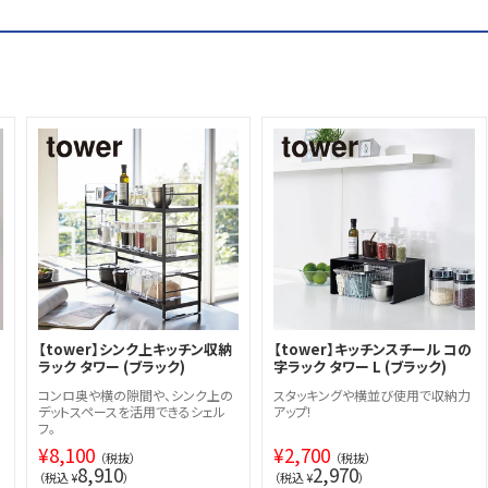
【tower】シンク上キッチン収納
【tower】キッチンスチール コの
ラック タワー (ブラック)
字ラック タワー L (ブラック)
。
コンロ奥や横の隙間や、シンク上の
スタッキングや横並び使用で収納力
デットスペースを活用できるシェル
アップ!
フ。
¥
8,100
¥
2,700
（税抜）
（税抜）
8,910
2,970
（税込 ¥
）
（税込 ¥
）