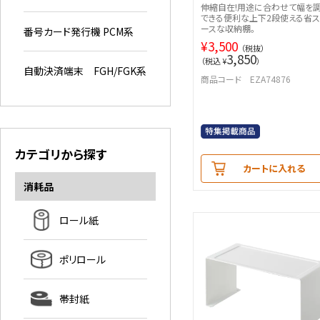
伸縮自在!用途に合わせて幅を
できる便利な上下2段使える省ス
ースな収納棚。
番号カード発行機 PCM系
¥
3,500
（税抜）
3,850
（税込 ¥
）
自動決済端末 FGH/FGK系
商品コード EZA74876
カテゴリから探す
カートに入れる
消耗品
ロール紙
ポリロール
帯封紙