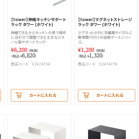
の
【tower】伸縮キッチンサポート
【tower】マグネットストレージ
ラック タワー (ホワイト)
ラック タワー (ホワイト)
伸縮できるからキッチンの使う場所
マグネットが付く冷蔵庫やパネルに
に合わせて調整できる丈夫なスチ
簡単取り付けの収納ケースシリー
ール製サポートラック!
ズ。
¥
6,200
¥
1,200
（税抜）
（税抜）
6,820
1,320
（税込 ¥
）
（税込 ¥
）
商品コード EZA74754
商品コード EZA74778
カートに入れる
カートに入れる