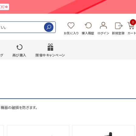
0
検索
お気に入り
購入履歴
ログイン
新規登録
カート
ング
再び購入
開催中キャンペーン
、機器の破損を防ぎます。