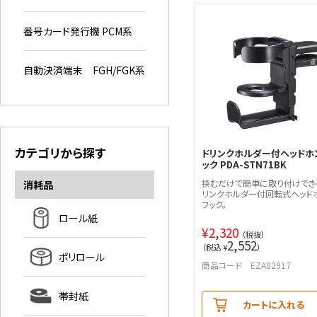
番号カード発行機 PCM系
自動決済端末 FGH/FGK系
カテゴリから探す
ドリンクホルダー付ヘッドホ
ック PDA-STN71BK
挟むだけで簡単に取り付けでき
消耗品
リンクホルダー付回転式ヘッド
フック。
ロール紙
¥
2,320
（税抜）
2,552
（税込 ¥
）
ポリロール
商品コード EZA82917
帯封紙
カートに入れる