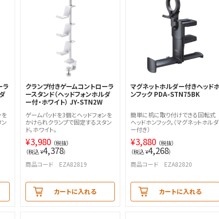
ーラ
クランプ付きゲームコントローラ
マグネットホルダー付きヘッド
ダ
ースタンド（ヘッドフォンホルダ
ンフック PDA-STN75BK
ー付・ホワイト） JY-STN2W
ンを
ゲームパッドを3個とヘッドフォンを
簡単に机に取り付けできる回転式
タン
かけられクランプで固定するスタン
ヘッドホンフック。（マグネットホルダ
ド。ホワイト。
ー付き）
¥
3,980
¥
3,880
（税抜）
（税抜）
4,378
4,268
（税込 ¥
）
（税込 ¥
）
商品コード EZA82819
商品コード EZA82820
カートに入れる
カートに入れる