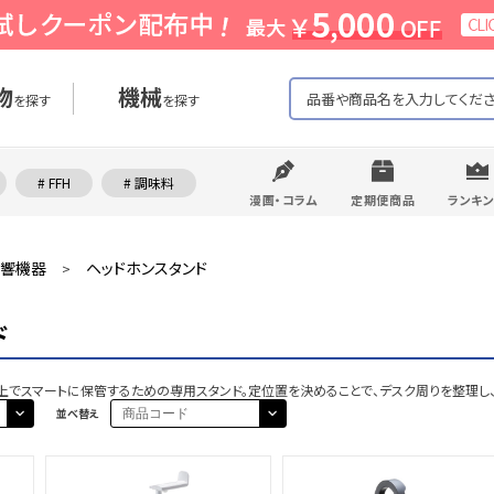
物
機械
を探す
を探す
# FFH
# 調味料
漫画・コラム
定期便商品
ランキ
響機器
ヘッドホンスタンド
>
ド
ク上でスマートに保管するための専用スタンド。定位置を決めることで、デスク周りを整理し
並べ替え