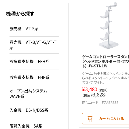
機種から探す
券売機 VT-S系
券売機 VT-B/VT-G/VT-T
系
ゲームコントローラースタン
診療費支払機 FFH系
（ヘッドホンホルダー付・ホ
ト） JY-STN1W
ゲームパッド3個とヘッドホンを
診療費支払機 FHP系
られるスタンド。ヘッドホンホル
付き・ホワイト。
¥
3,480
（税抜）
オープン出納システム
3,828
（税込 ¥
）
WAVE系
商品コード EZA82838
入金機 DS-N/DSS系
カートに入れる
硬貨入金機 SA系