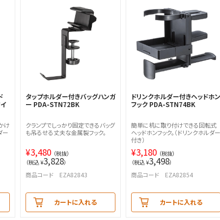
ド
タップホルダー付きバッグハンガ
ドリンクホルダー付きヘッドホ
ワイ
ー PDA-STN72BK
フック PDA-STN74BK
かけ
クランプでしっかり固定できるバッグ
簡単に机に取り付けできる回転式
ダー
も吊るせる丈夫な金属製フック。
ヘッドホンフック。（ドリンクホルダ
付き）
¥
3,480
¥
3,180
（税抜）
（税抜）
3,828
3,498
（税込 ¥
）
（税込 ¥
）
商品コード EZA82843
商品コード EZA82854
カートに入れる
カートに入れる