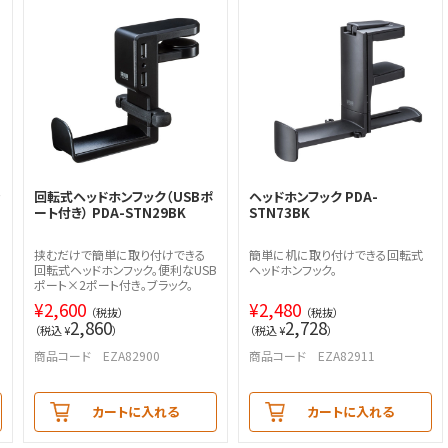
ン
回転式ヘッドホンフック（USBポ
ヘッドホンフック PDA-
ート付き） PDA-STN29BK
STN73BK
挟むだけで簡単に取り付けできる
簡単に机に取り付けできる回転式
ー
回転式ヘッドホンフック。便利なUSB
ヘッドホンフック。
ポート×2ポート付き。ブラック。
¥
2,600
¥
2,480
（税抜）
（税抜）
2,860
2,728
（税込 ¥
）
（税込 ¥
）
商品コード EZA82900
商品コード EZA82911
カートに入れる
カートに入れる