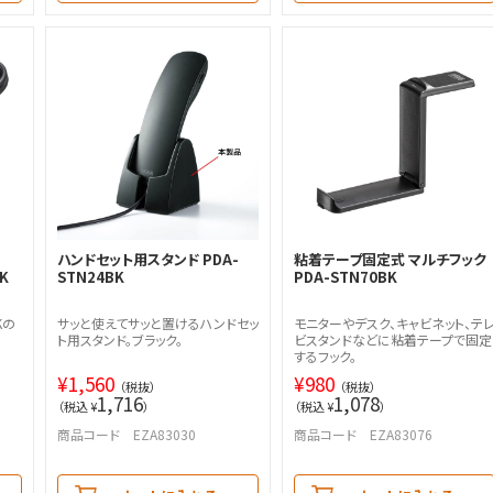
ハンドセット用スタンド PDA-
粘着テープ固定式 マルチフック
K
STN24BK
PDA-STN70BK
Kの
サッと使えてサッと置けるハンドセッ
モニターやデスク、キャビネット、テ
ト用スタンド。ブラック。
ビスタンドなどに粘着テープで固定
するフック。
¥
1,560
¥
980
（税抜）
（税抜）
1,716
1,078
（税込 ¥
）
（税込 ¥
）
商品コード EZA83030
商品コード EZA83076