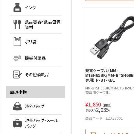
インク
食品容器・食品包装
資材
ポリ袋
機械付属品
充電ケーブル（MM-
その他消耗品
BTSH65BK/MM-BTSH69B
専用） P-BT-KB1
MM-BTSH65BK/MM-BTSH69B
周辺小物
充電用ケーブル。
¥
1,850
（税抜）
渉外バッグ
2,035
（税込 ¥
）
商品コード EZA83001
現金バッグ・メール
バッグ