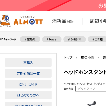
消耗品
周辺小
を探す
# 感熱紙
# tower
# シモジマ
# ゴミ箱
HOTキーワード
トップ
周辺小物
音
>
>
再購入
ヘッドホンスタン
定期便商品一覧
ヘッドホンやヘッドセットを、デス
ご利用ガイド
表示方法
はじめての方へ