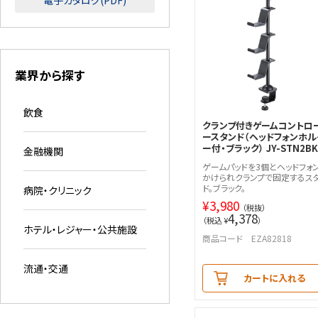
電子カタログ(PDF)
業界から探す
飲食
クランプ付きゲームコントロ
ースタンド（ヘッドフォンホル
ー付・ブラック） JY-STN2BK
金融機関
ゲームパッドを3個とヘッドフォ
かけられクランプで固定するス
ド。ブラック。
病院・クリニック
¥
3,980
（税抜）
4,378
（税込 ¥
）
ホテル・レジャー・公共施設
商品コード EZA82818
流通・交通
カートに入れる