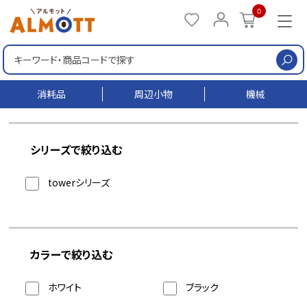
0
検
消耗品
周辺小物
機械
シリーズで絞り込む
towerシリーズ
カラーで絞り込む
ホワイト
ブラック