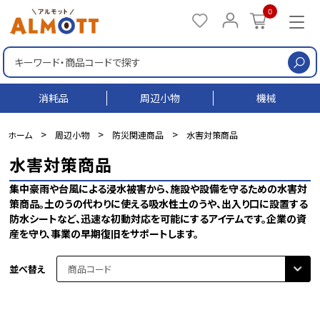
0
検
消耗品
周辺小物
機械
>
>
>
ホーム
周辺小物
防災関連商品
水害対策商品
水害対策商品
集中豪雨や台風による浸水被害から、施設や設備を守るための水害対
策商品。土のうの代わりに使える吸水性土のうや、出入り口に設置する
防水シートなど、迅速な初動対応を可能にするアイテムです。企業の資
産を守り、事業の早期復旧をサポートします。
並べ替え