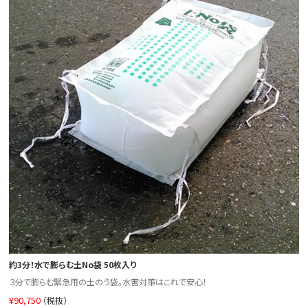
約3分！水で膨らむ土No袋 50枚入り
３分で膨らむ緊急用の土のう袋。水害対策はこれで安心！
¥
90,750
（税抜）