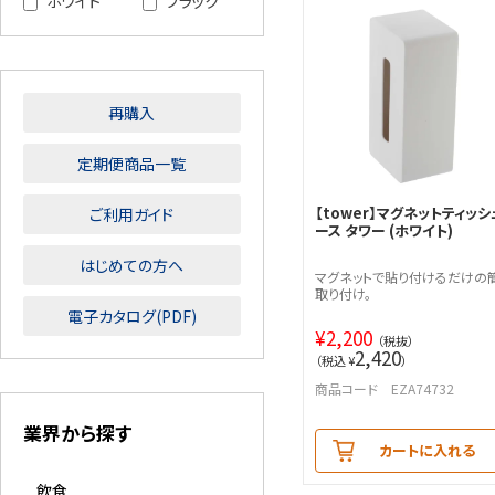
ホワイト
ブラック
再購入
定期便商品一覧
【tower】マグネットティッシ
ご利用ガイド
ース タワー (ホワイト)
はじめての方へ
マグネットで貼り付けるだけの
取り付け。
電子カタログ(PDF)
¥
2,200
（税抜）
2,420
（税込 ¥
）
商品コード EZA74732
業界から探す
カートに入れる
飲食