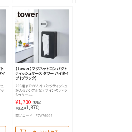
クト
【tower】マグネットコンパクト
タイ
ティッシュケース タワー ハイタイ
プ (ブラック)
シュ
200組までのソフトパックティッシュ
ィッ
が入るシンプルなデザインのティッ
シュケース。
¥
1,700
（税抜）
1,870
（税込 ¥
）
商品コード EZA76009
カートに入れる