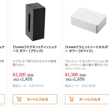
ュケ
【tower】マグネットティッシュケ
【tower】ウェットシートホルダ
ース タワー (ブラック)
ー タワー (ホワイト)
簡単
マグネットで貼り付けるだけの簡単
ウェットシートをスタイリッシュに収
取り付け。
納。シリコーン製の蓋が便利なウェ
ットシートケース。
¥
2,200
¥
1,500
（税抜）
（税抜）
2,420
1,650
（税込 ¥
）
（税込 ¥
）
商品コード EZA74733
商品コード EZA74946
カートに入れる
カートに入れる