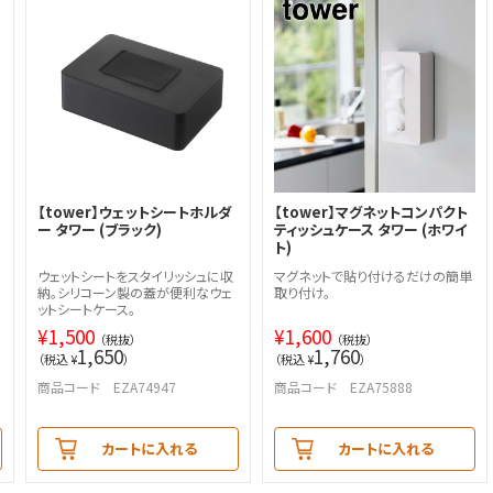
【tower】ウェットシートホルダ
【tower】マグネットコンパクト
ー タワー (ブラック)
ティッシュケース タワー (ホワイ
ト)
ウェットシートをスタイリッシュに収
マグネットで貼り付けるだけの簡単
納。シリコーン製の蓋が便利なウェ
取り付け。
ットシートケース。
¥
1,500
¥
1,600
（税抜）
（税抜）
1,650
1,760
（税込 ¥
）
（税込 ¥
）
商品コード EZA74947
商品コード EZA75888
カートに入れる
カートに入れる