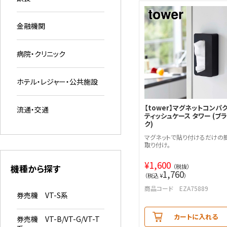
金融機関
病院・クリニック
ホテル・レジャー・公共施設
【tower】マグネットコンパ
流通・交通
ティッシュケース タワー (ブ
ク)
マグネットで貼り付けるだけの
取り付け。
¥
1,600
機種から探す
（税抜）
1,760
（税込 ¥
）
商品コード EZA75889
券売機 VT-S系
カートに入れる
券売機 VT-B/VT-G/VT-T