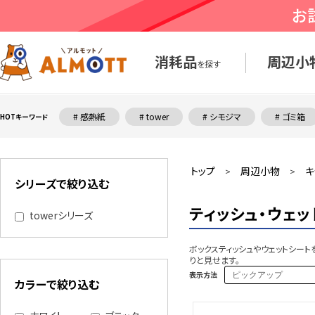
消耗品
周辺小
を探す
# 感熱紙
# tower
# シモジマ
# ゴミ箱
HOTキーワード
トップ
周辺小物
キ
>
>
シリーズで絞り込む
ティッシュ・ウェッ
towerシリーズ
ボックスティッシュやウェットシー
りと見せます。
表示方法
カラーで絞り込む