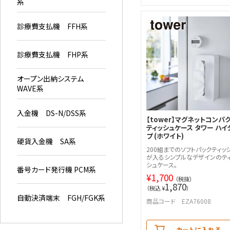
系
診療費支払機 FFH系
診療費支払機 FHP系
オープン出納システム
WAVE系
入金機 DS-N/DSS系
【tower】マグネットコンパ
ティッシュケース タワー ハイ
プ (ホワイト)
硬貨入金機 SA系
200組までのソフトパックティッ
が入るシンプルなデザインのテ
シュケース。
番号カード発行機 PCM系
¥
1,700
（税抜）
1,870
（税込 ¥
）
自動決済端末 FGH/FGK系
商品コード EZA76008
カートに入れる