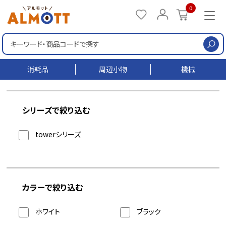
0
検
消耗品
周辺小物
機械
シリーズで絞り込む
towerシリーズ
カラーで絞り込む
ホワイト
ブラック