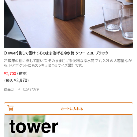
【tower】倒して置けてそのまま注げる冷水筒 タワー 2.2L ブラック
冷蔵庫の棚に倒して置いて、そのまま注げる便利な冷水筒です。2.2Lの大容量なが
ら、ドアポケットにもスッキリ収まるサイズ設計です。
¥
2,700
（税抜）
2,970
（税込 ¥
）
商品コード EZA87379
カートに入れる