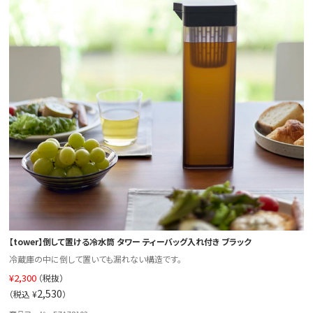
【tower】倒して置ける冷水筒 タワー ティーバッグ入れ付き ブラック
冷蔵庫の中に倒して置いても漏れない構造です。
¥
2,300
（税抜）
2,530
（税込 ¥
）