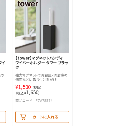
ー
【tower】マグネットハンディー
ワイ
ワイパーホルダー タワー ブラッ
ク
機の
強力マグネットで冷蔵庫・洗濯機の
側面などに取り付けるだけ!
¥
1,500
（税抜）
1,650
（税込 ¥
）
商品コード EZA78574
カートに入れる