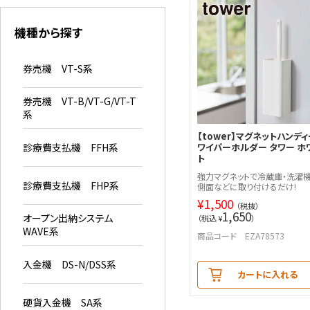
機種から探す
券売機 VT-S系
券売機 VT-B/VT-G/VT-T
系
【tower】マグネットハンディ
診療費支払機 FFH系
ワイパーホルダー タワー ホ
ト
強力マグネットで冷蔵庫・洗濯
診療費支払機 FHP系
側面などに取り付けるだけ!
¥
1,500
（税抜）
1,650
オープン出納システム
（税込 ¥
）
WAVE系
商品コード EZA78573
入金機 DS-N/DSS系
カートに入れる
硬貨入金機 SA系