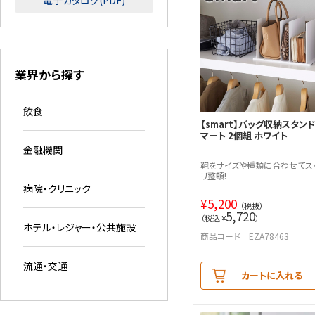
電子カタログ(PDF)
業界から探す
飲食
【smart】バッグ収納スタンド
マート 2個組 ホワイト
金融機関
鞄をサイズや種類に合わせてス
リ整頓!
病院・クリニック
¥
5,200
（税抜）
5,720
（税込 ¥
）
ホテル・レジャー・公共施設
商品コード EZA78463
流通・交通
カートに入れる