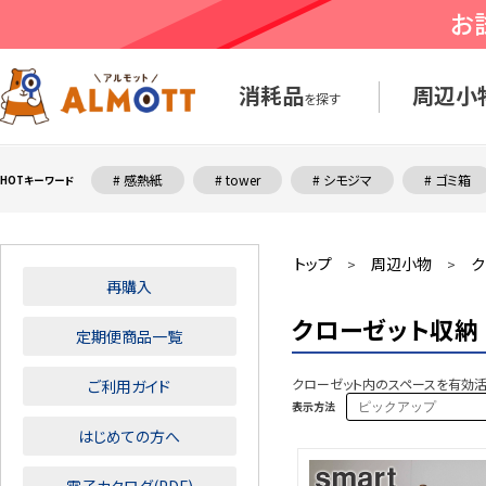
消耗品
周辺小
を探す
# 感熱紙
# tower
# シモジマ
# ゴミ箱
HOTキーワード
トップ
周辺小物
ク
>
>
再購入
クローゼット収納
定期便商品一覧
クローゼット内のスペースを有効活
ご利用ガイド
表示方法
はじめての方へ