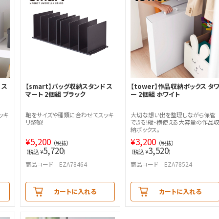
 ス
【smart】バッグ収納スタンド ス
【tower】作品収納ボックス タ
マート 2個組 ブラック
ー 2個組 ホワイト
ッキ
鞄をサイズや種類に合わせてスッキ
大切な想い出を整理しながら保管
リ整頓!
できる!縦・横使える大容量の作品
納ボックス。
¥
5,200
¥
3,200
（税抜）
（税抜）
5,720
3,520
（税込 ¥
）
（税込 ¥
）
商品コード EZA78464
商品コード EZA78524
カートに入れる
カートに入れる