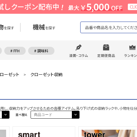
物
機械
を探す
を探す
# FFH
# 調味料
漫画・コラム
定期便商品
ランキ
ローゼット
クローゼット収納
>
用し、収納力をアップさせるための各種アイテム。吊り下げ式の収納ラックや、小物を仕分
並べ替え