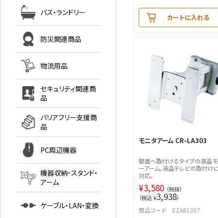
バス・ランドリー
カートに入れる
防災関連商品
物流用品
セキュリティ関連商
品
バリアフリー支援商
品
モニタアーム CR-LA303
PC周辺機器
壁面へ取付けるタイプの液晶モ
ーアーム。液晶テレビの取付け
機器収納・スタンド・
対応。
アーム
¥
3,580
（税抜）
3,938
（税込 ¥
）
ケーブル・LAN・変換
商品コード EZA81307