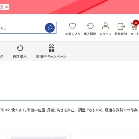
0
検索
お気に入り
購入履歴
ログイン
新規登録
カート
ング
再び購入
開催中キャンペーン
が広々と使えます。画面の位置、角度、高さを自在に調整できるため、最適な姿勢での作業