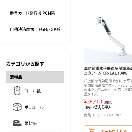
番号カード発行機 PCM系
自動決済端末 FGH/FGK系
カテゴリから探す
高耐荷重水平垂直多関節液
ニタアーム CR-LA1304W
消耗品
机上面を有効活用できる、水平
多関節液晶モニターアーム。8~20
の重たいモニターに対応した高
ロール紙
重タイプ。
¥
26,400
（税抜）
29,040
ポリロール
（税込 ¥
）
商品コード EZA81287
帯封紙
カートに入れる