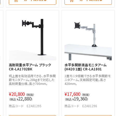
高耐荷重水平アーム ブラック
水平多関節液晶モニタアーム
CR-LA1702BK
(H420 1面) CR-LA1801
机上面を有効活用できる、水平多関
1面モニタ搭載できる水平多関節モ
節モニタアーム。20kgまで対応した
ニタアーム。天板固定可能。高さ
高耐荷重仕様。高さ700mm。
420mm。
¥
20,800
¥
17,600
（税抜）
（税抜）
22,880
19,360
（税込 ¥
）
（税込 ¥
）
商品コード EZA81295
商品コード EZA81296