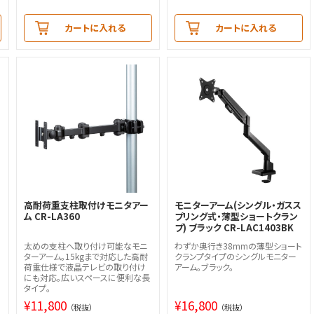
カートに入れる
カートに入れる
高耐荷重支柱取付けモニタアー
モニターアーム(シングル・ガスス
ム CR-LA360
プリング式・薄型ショートクラン
プ) ブラック CR-LAC1403BK
太めの支柱へ取り付け可能なモニ
わずか奥行き38mmの薄型ショート
ターアーム。15kgまで対応した高耐
クランプタイプのシングルモニター
荷重仕様で液晶テレビの取り付け
アーム。ブラック。
にも対応。広いスペースに便利な長
タイプ。
¥
11,800
¥
16,800
（税抜）
（税抜）