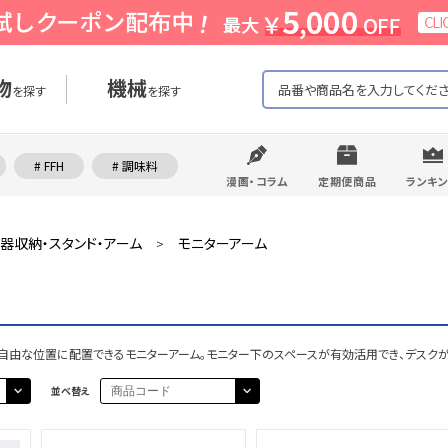
物
機械
を探す
を探す
# FFH
# 調味料
漫画・コラム
定期便商品
ランキ
器収納・スタンド・アーム
モニターアーム
>
自由な位置に配置できるモニターアーム。モニター下のスペースが有効活用でき、デスク
並べ替え