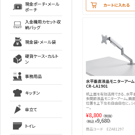
現金ポーチ・メール
カートに入れる
ポーチ
入金機用カセット収
納バッグ
現金袋・メール袋
硬貨ケース・カルト
ン
事務用品
水平垂直液晶モニターアーム
CR-LA1901
キッチン
机上面を有効活用できる、水平
多関節液晶モニターアーム。画
位置を上下左右自由自在に。シ
ー。
傘立て
¥
8,800
（税抜）
9,680
（税込 ¥
）
トイレ
商品コード EZA81297