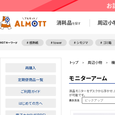
消耗品
周辺小
を探す
# 感熱紙
# tower
# シモジマ
# ゴミ箱
HOTキーワード
トップ
周辺小物
機
>
>
再購入
モニターアーム
定期便商品一覧
液晶モニターをデスクから浮かせ、
ご利用ガイド
が可能です。
表示方法
はじめての方へ