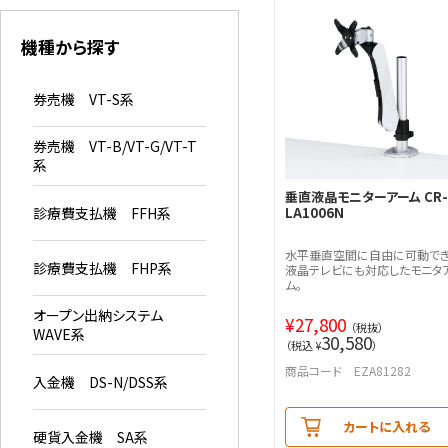
機種から探す
券売機 VT-S系
券売機 VT-B/VT-G/VT-T
系
垂直液晶モニターアーム CR-
診療費支払機 FFH系
LA1006N
水平垂直空間に自由に可動でき
診療費支払機 FHP系
液晶テレビにも対応したモニタ
ム。
オープン出納システム
¥
27,800
（税抜）
WAVE系
30,580
（税込 ¥
）
商品コード EZA81282
入金機 DS-N/DSS系
カートに入れる
硬貨入金機 SA系