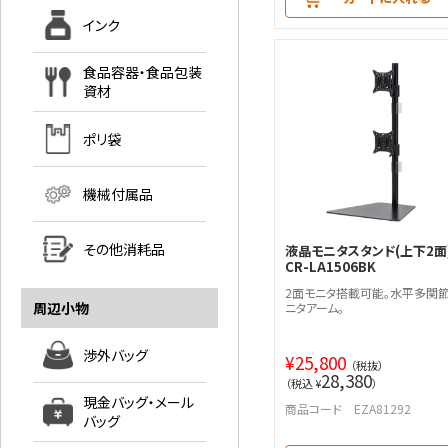
インク
食品容器・食品包装
資材
ポリ袋
機械付属品
その他消耗品
液晶モニタスタンド(上下2面
CR-LA1506BK
2面モニタ搭載可能。水平多関
周辺小物
ニタアーム。
渉外バッグ
¥
25,800
（税抜）
28,380
（税込 ¥
）
現金バッグ・メール
商品コード EZA81292
バッグ