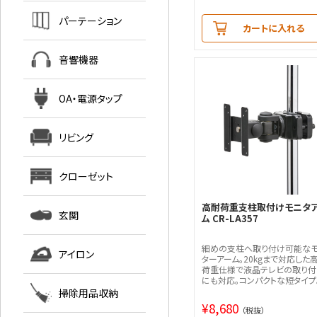
パーテーション
カートに入れる
音響機器
OA・電源タップ
リビング
クローゼット
高耐荷重支柱取付けモニタ
玄関
ム CR-LA357
細めの支柱へ取り付け可能な
アイロン
ターアーム。20kgまで対応した
荷重仕様で液晶テレビの取り付
にも対応。コンパクトな短タイプ
掃除用品収納
¥
8,680
（税抜）