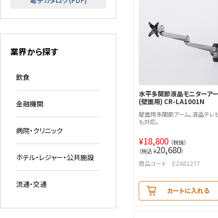
電子カタログ(PDF)
業界から探す
飲食
水平多関節液晶モニターアー
(壁面用) CR-LA1001N
金融機関
壁面用多関節アーム。液晶テレ
も対応。
病院・クリニック
¥
18,800
（税抜）
20,680
（税込 ¥
）
ホテル・レジャー・公共施設
商品コード EZA81277
流通・交通
カートに入れる