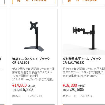
)
液晶モニタスタンド ブラック
高耐荷重水平アーム ブラック
CR-LA1601
CR-LA1701BK
節モ
デスク周りを有効活用できる高さ調
机上面を有効活用できる、水平多関
節可能な置き型液晶モニタスタン
節モニタアーム。20kgまで対応した
ド。高さ調節可能範囲
高耐荷重仕様。高さ450mm。
155~338mm。24インチまで対応。
¥
14,800
¥
18,800
（税抜）
（税抜）
16,280
20,680
（税込 ¥
）
（税込 ¥
）
商品コード EZA81293
商品コード EZA81294