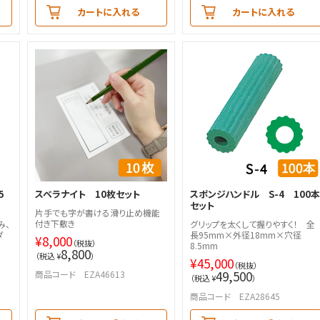
カートに入れる
カートに入れる
5
スベラナイト 10枚セット
スポンジハンドル S-4 100
セット
片手でも字が書ける滑り止め機能
付き下敷き
み、
グリップを太くして握りやすく！ 全
ダ
長95mm×外径18mm×穴径
¥
8,000
（税抜）
8.5mm
8,800
（税込 ¥
）
¥
45,000
（税抜）
49,500
商品コード EZA46613
（税込 ¥
）
商品コード EZA28645