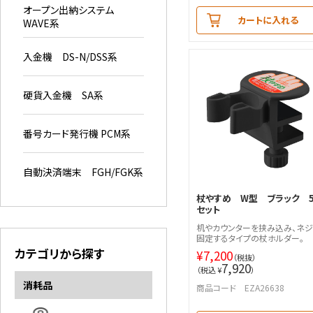
オープン出納システム
カートに入れる
WAVE系
入金機 DS-N/DSS系
硬貨入金機 SA系
番号カード発行機 PCM系
自動決済端末 FGH/FGK系
杖やすめ W型 ブラック 
セット
机やカウンターを挟み込み、ネジ
固定するタイプの杖ホルダー。
カテゴリから探す
¥
7,200
（税抜）
7,920
（税込 ¥
）
消耗品
商品コード EZA26638