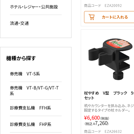
商品コード EZA20092
ホテル・レジャー・公共施設
カートに入れる
流通・交通
機種から探す
券売機 VT-S系
券売機 VT-B/VT-G/VT-T
杖やすめ V型 ブラック 5
系
セット
机やカウンターを挟み込み、ネジ
診療費支払機 FFH系
固定するタイプの杖ホルダー。
¥
6,600
（税抜）
7,260
診療費支払機 FHP系
（税込 ¥
）
商品コード EZA26632