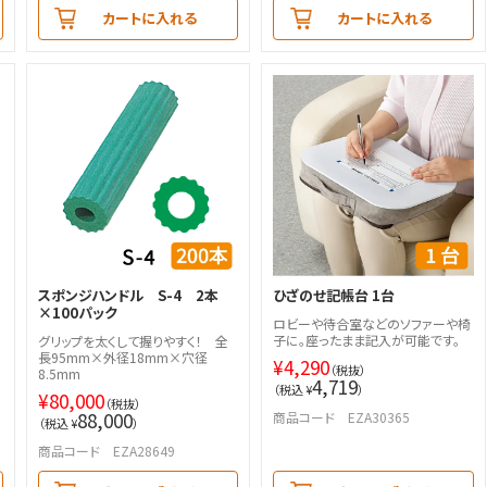
カートに入れる
カートに入れる
本
スポンジハンドル S-4 2本
ひざのせ記帳台 1台
×100パック
ロビーや待合室などのソファーや椅
子に。座ったまま記入が可能です。
グリップを太くして握りやすく！ 全
長95mm×外径18mm×穴径
¥
4,290
（税抜）
8.5mm
4,719
（税込 ¥
）
¥
80,000
（税抜）
88,000
商品コード EZA30365
（税込 ¥
）
商品コード EZA28649