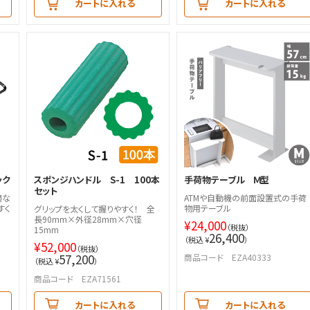
カートに入れる
カートに入れる
ック
スポンジハンドル S-1 100本
手荷物テーブル Ｍ型
セット
適な
ATMや自動機の前面設置式の手荷
すく
物用テーブル
グリップを太くして握りやすく！ 全
長90mm×外径28mm×穴径
¥
24,000
（税抜）
15mm
26,400
（税込 ¥
）
¥
52,000
（税抜）
57,200
商品コード EZA40333
（税込 ¥
）
商品コード EZA71561
カートに入れる
カートに入れる