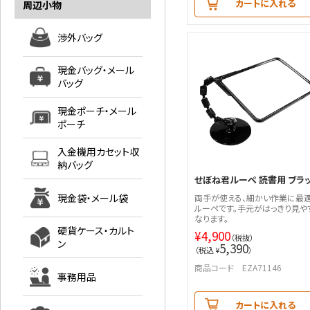
カートに入れる
周辺小物
渉外バッグ
現金バッグ・メール
バッグ
現金ポーチ・メール
ポーチ
入金機用カセット収
納バッグ
せぼね君ルーペ 読書用 ブラ
現金袋・メール袋
両手が使える、細かい作業に最
ルーペです。手元がはっきり見や
なります。
硬貨ケース・カルト
¥
4,900
（税抜）
ン
5,390
（税込 ¥
）
商品コード EZA71146
事務用品
カートに入れる