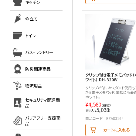
キッチン
傘立て
トイレ
バス・ランドリー
防災関連商品
クリップ付き電子メモパッド（
ワイト） DH-320W
物流用品
クリップが付いたスタンド使用も
きる電子メモパッド。筆談にも最
ホワイト。
セキュリティ関連商
¥
4,580
品
（税抜）
5,038
（税込 ¥
）
バリアフリー支援商
商品コード EZA83164
品
カートに入れる