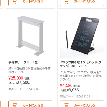
カートに入れる
カートに入れる
手荷物テーブル Ｌ型
クリップ付き電子メモパッド（ブ
ラック） DH-320BK
ATMや自動機の前面設置式の手荷
物用テーブル
クリップが付いたスタンド使用もで
きる電子メモパッド。筆談にも最適。
¥
25,000
（税抜）
ブラック。
27,500
（税込 ¥
）
¥
4,580
（税抜）
5,038
商品コード EZA40334
（税込 ¥
）
商品コード EZA83163
カートに入れる
カートに入れる