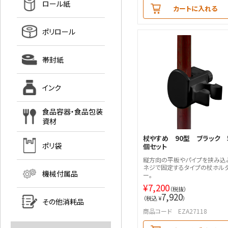
ロール紙
カートに入れる
ポリロール
帯封紙
インク
食品容器・食品包装
資材
杖やすめ 90型 ブラック 
ポリ袋
個セット
縦方向の平板やパイプを挟み込
ネジで固定するタイプの杖ホル
機械付属品
ー。
¥
7,200
（税抜）
7,920
（税込 ¥
）
その他消耗品
商品コード EZA27118