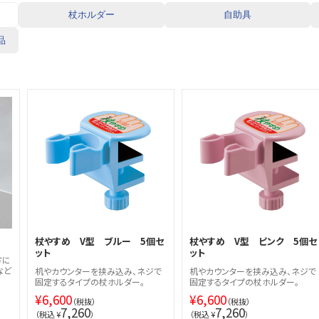
杖ホルダー
自助具
品
杖やすめ V型 ブルー 5個セ
杖やすめ V型 ピンク 5個セ
ット
ット
方に
など
机やカウンターを挟み込み、ネジで
机やカウンターを挟み込み、ネジで
固定するタイプの杖ホルダー。
固定するタイプの杖ホルダー。
¥
6,600
¥
6,600
（税抜）
（税抜）
7,260
7,260
（税込 ¥
）
（税込 ¥
）