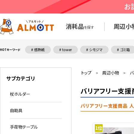
消耗品
周辺小
を探す
# 感熱紙
# tower
# シモジマ
# ゴミ箱
HOTキーワード
トップ
周辺小物
バ
>
>
サブカテゴリ
バリアフリー支援
杖ホルダー
バリアフリー支援商品 
自助具
手荷物テーブル