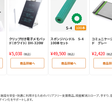
クリップ付き電子メモパッ
コミュニケー
スポンジハンドル S-4
ド（ホワイト） DH-320W
ド グレー
100本セット
¥
5,038
¥
2,420
¥
49,500
（税込）
（税
（税込）
施設を安全・快適に利用するためのバリアフリー支援商品。段差解消スロープ、手すり、
イン化をサポートします。