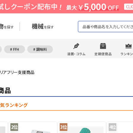
物
機械
を探す
を探す
# FFH
# 調味料
漫画・コラム
定期便商品
ランキ
リアフリー支援商品
商品
人気ランキング