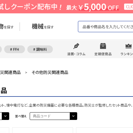
物
機械
を探す
を探す
# FFH
# 調味料
漫画・コラム
定期便商品
ランキ
災関連商品
その他防災関連商品
>
商品
メット、懐中電灯など、企業の防災備蓄に必要な各種商品。防災士が監修したセット商品
並べ替え