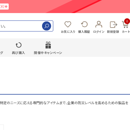
0
検索
お気に入り
購入履歴
ログイン
新規登録
カート
ング
再び購入
開催中キャンペーン
や、特定のニーズに応える専門的なアイテムまで、企業の防災レベルを高めるための製品を