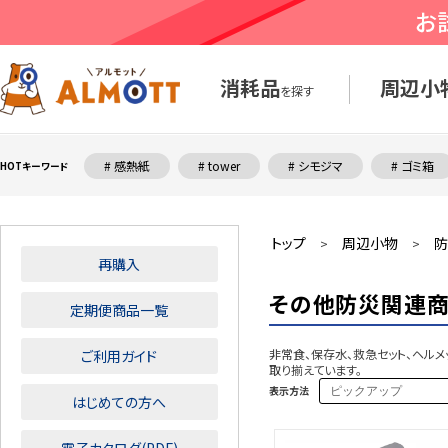
消耗品
周辺小
を探す
# 感熱紙
# tower
# シモジマ
# ゴミ箱
HOTキーワード
トップ
周辺小物
防
>
>
再購入
その他防災関連
定期便商品一覧
非常食、保存水、救急セット、ヘル
ご利用ガイド
取り揃えています。
表示方法
はじめての方へ