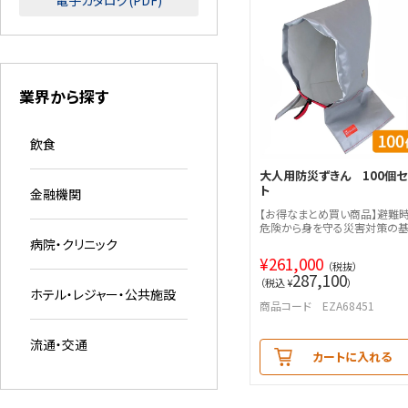
電子カタログ(PDF)
業界から探す
飲食
大人用防災ずきん 100個セ
ト
金融機関
【お得なまとめ買い商品】避難
危険から身を守る災害対策の
病院・クリニック
¥
261,000
（税抜）
287,100
（税込 ¥
）
ホテル・レジャー・公共施設
商品コード EZA68451
流通・交通
カートに入れる