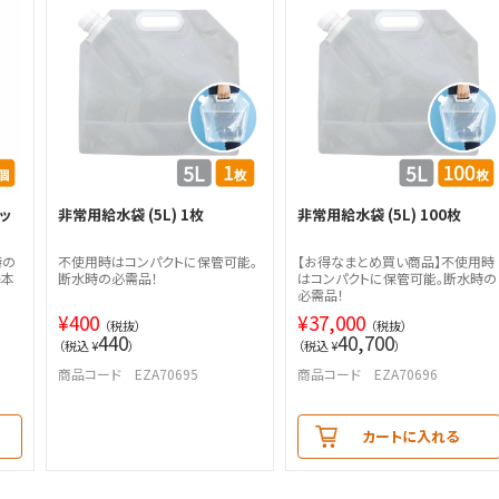
ッ
非常用給水袋 (5L) 1枚
非常用給水袋 (5L) 100枚
時の
不使用時はコンパクトに保管可能。
【お得なまとめ買い商品】不使用時
基本
断水時の必需品！
はコンパクトに保管可能。断水時の
必需品！
¥
400
¥
37,000
（税抜）
（税抜）
440
40,700
（税込 ¥
）
（税込 ¥
）
商品コード EZA70695
商品コード EZA70696
カートに入れる