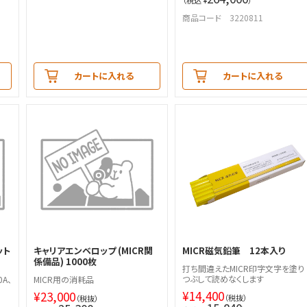
（税込 ¥
）
商品コード 3220811
カートに入れる
カートに入れる
ット
キャリアエンベロップ (MICR関
MICR磁気鉛筆 12本入り
係備品) 1000枚
打ち間違えたMICR印字文字を塗り
つぶして読めなくします
0A、
MICR用の消耗品
¥
14,400
¥
23,000
（税抜）
（税抜）