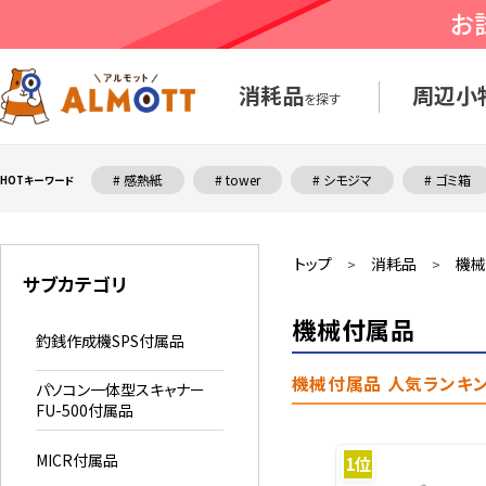
消耗品
周辺小
を探す
# 感熱紙
# tower
# シモジマ
# ゴミ箱
HOTキーワード
トップ
消耗品
機械
>
>
サブカテゴリ
機械付属品
釣銭作成機SPS付属品
機械付属品 人気ランキ
パソコン一体型スキャナー
FU-500付属品
MICR付属品