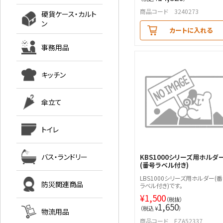
商品コード 3240273
硬貨ケース・カルト
ン
カートに入れる
事務用品
キッチン
傘立て
トイレ
バス・ランドリー
KBS1000シリーズ用ホルダ
(番号ラベル付き)
LBS1000シリーズ用ホルダー(
防災関連商品
ラベル付き)です。
¥
1,500
（税抜）
1,650
（税込 ¥
）
物流用品
商品コード EZA52337