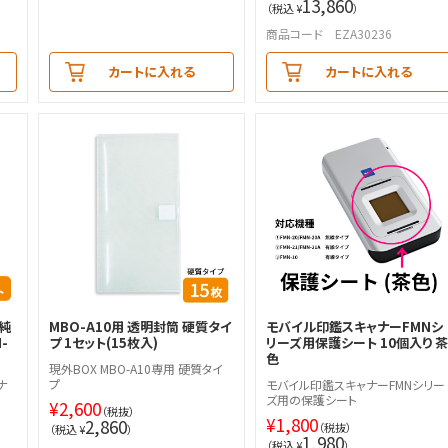
13,860
（税込 ¥
）
商品コード EZA30236
カートに入れる
カートに入れる
MBO-A10用 透明封筒 硬質タイ
用純
モバイル印鑑スキャナーFMNシ
プ 1セット(15枚入)
-
リーズ用保護シート 10個入り 
色
現外BOX MBO-A10専用 硬質タイ
プ
ナ
モバイル印鑑スキャナーFMNシリー
ズ用の保護シート
¥
2,600
（税抜）
¥
1,800
2,860
（税抜）
（税込 ¥
）
1,980
（税込 ¥
）