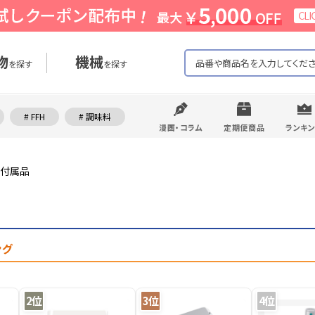
物
機械
を探す
を探す
# FFH
# 調味料
漫画・コラム
定期便商品
ランキ
付属品
ング