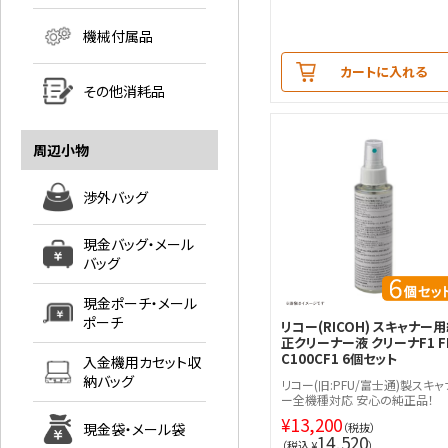
機械付属品
カートに入れる
その他消耗品
周辺小物
渉外バッグ
現金バッグ・メール
バッグ
現金ポーチ・メール
ポーチ
リコー(RICOH) スキャナー
正クリーナー液 クリーナF1 FI
C100CF1 6個セット
入金機用カセット収
納バッグ
リコー(旧:PFU/富士通)製スキャ
ー全機種対応 安心の純正品！
¥
13,200
現金袋・メール袋
（税抜）
14,520
（税込 ¥
）