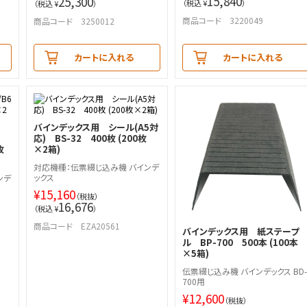
15,840
25,300
（税込 ¥
）
（税込 ¥
）
商品コード 3220049
商品コード 3250012
カートに入れる
カートに入れる
バインデックス用 シール(A5対
応) BS-32 400枚 (200枚
枚
×2箱)
対応機種：伝票綴じ込み機 バインデ
ックス
ンデ
¥
15,160
（税抜）
16,676
（税込 ¥
）
商品コード EZA20561
バインデックス用 紙ステープ
ル BP-700 500本 (100本
×5箱)
伝票綴じ込み機 バインデックス BD
700用
¥
12,600
（税抜）