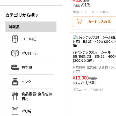
（税抜）
913
（税込 ¥
）
商品コード LV60P1200Z0
カテゴリから探す
カートに入れる
消耗品
ロール紙
バインデックス用 シール
ポリロール
(白/B6対応) BS-25 400
(200枚×2箱)
帯封紙
対応機種：伝票綴じ込み機 バイ
ックス
¥
19,000
（税抜）
インク
20,900
（税込 ¥
）
商品コード 3400313
食品容器・食品包装
資材
ポリ袋