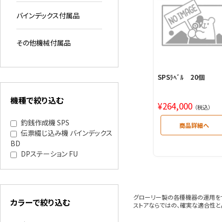
バインデックス付属品
その他機械付属品
SPSﾗﾍﾞﾙ 20個
機種で絞り込む
¥
264,000
（税込）
釣銭作成機 SPS
伝票綴じ込み機 バインデックス
BD
DPステーション FU
グローリー製の各種機器の運用をサ
カラーで絞り込む
ストアならではの、確実な適合性と