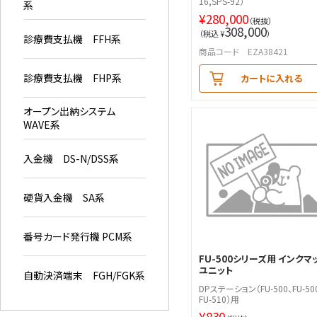
16,SPS-92）
系
¥
280,000
（税抜）
308,000
（税込 ¥
）
診療費支払機 FFH系
商品コード EZA38421
診療費支払機 FHP系
カートに入れる
オープン出納システム
WAVE系
入金機 DS-N/DSS系
硬貨入金機 SA系
番号カード発行機 PCM系
FU-500シリーズ用 インクマ
ユニット
自動決済端末 FGH/FGK系
DPステーション（FU-500、FU-50
FU-510）用
¥
830