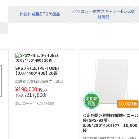
パソコン一体型スキャナーFU-500
釣銭作成機SPS付属品
付属品
SPSフィルム (PE-TUBE)
【0.07*400*400】 20巻
広島綜合警備保障様向け商品
¥
198,000
（税抜）
217,800
（税込 ¥
）
商品コード EZA89808
＜定期便＞釣銭作成機ビニール
袋（SPS-92用）
0.06*280*450ﾏﾁﾂｷ 10,000
袋
対応機種：釣銭作成システム（SPS-