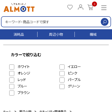
0
検
消耗品
周辺小物
機械
カラーで絞り込む
ホワイト
イエロー
オレンジ
ピンク
レッド
パープル
ブルー
グリーン
ブラウン
>
>
>
ホーム
周辺小物
セキュリティ関連商品