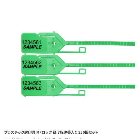
プラスチック封印具 MFロック 緑 7桁連番入り 250個セット