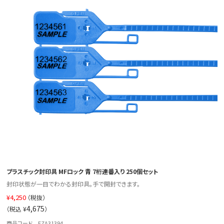
プラスチック封印具 MFロック 青 7桁連番入り 250個セット
封印状態が一目でわかる封印具。手で開封できます。
¥
4,250
（税抜）
4,675
（税込 ¥
）
商品コード EZA31394