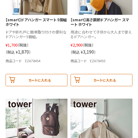
【smart】ドアハンガー スマート 5個組
【smart】高さ調節ドアハンガー スマ
ホワイト
ート ホワイト
ドアや折れ戸に簡単取り付けの便利な
用途に合わせて子供から大人まで使え
ドアハンガー5個組。
るドアハンガー。
¥
1,700
¥
2,900
（税抜）
（税抜）
1,870
3,190
（税込 ¥
）
（税込 ¥
）
商品コード EZA78454
商品コード EZA78455
カートに入れる
カートに入れる