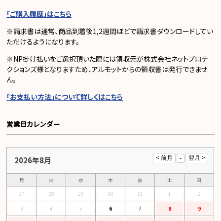
「ご購入履歴」はこちら
※請求書は通常、商品到着後1,2週間ほどで請求書ダウンロードしてい
ただけるようになります。
※NP掛け払いをご選択頂いた際には領収元が株式会社ネットプロテ
クションズ様となりますため、アルモットからの領収書は発行できませ
ん。
「お支払い方法」について詳しくはこちら
営業日カレンダー
2026年8月
月
火
水
木
金
土
日
27
28
29
30
31
1
2
3
4
5
6
7
8
9