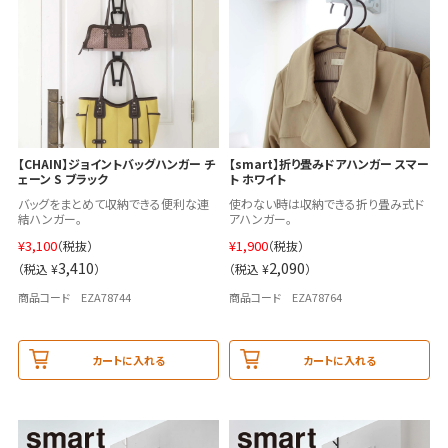
【CHAIN】ジョイントバッグハンガー チ
【smart】折り畳みドアハンガー スマー
ェーン S ブラック
ト ホワイト
バッグをまとめて収納できる便利な連
使わない時は収納できる折り畳み式ド
結ハンガー。
アハンガー。
¥
3,100
¥
1,900
（税抜）
（税抜）
3,410
2,090
（税込 ¥
）
（税込 ¥
）
商品コード EZA78744
商品コード EZA78764
カートに入れる
カートに入れる