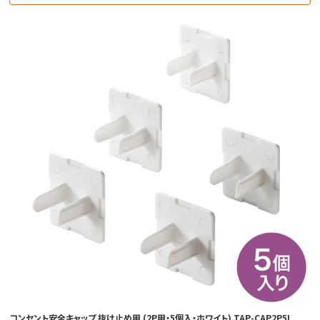
コンセント安全キャップ 抜け止め用 (2P用・5個入・ホワイト) TAP-CAP2P5L