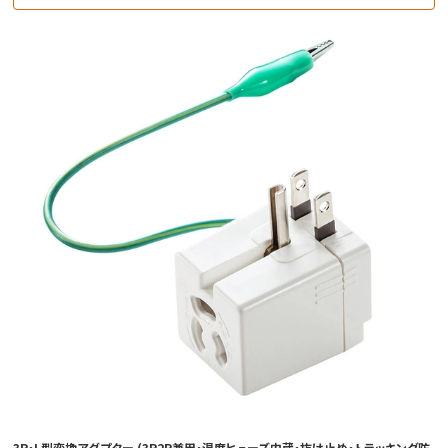
3P・L型変換アダプター (3P2P兼用・温度ヒューズ内蔵・抜け止め・トラッキング防