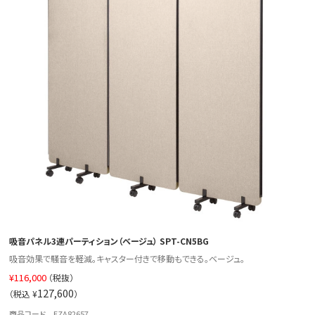
吸音パネル3連パーティション（ベージュ） SPT-CN5BG
吸音効果で騒音を軽減。キャスター付きで移動もできる。ベージュ。
¥
116,000
（税抜）
127,600
（税込 ¥
）
商品コード EZA82657