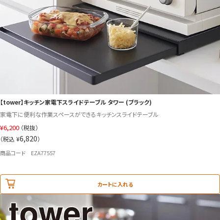
【tower】キッチン家電下スライドテーブル タワー (ブラック)
家電下に便利な作業スペースができるキッチンスライドテーブル
¥
6,200
（税抜）
6,820
（税込 ¥
）
商品コード EZA77557
カートに入れる