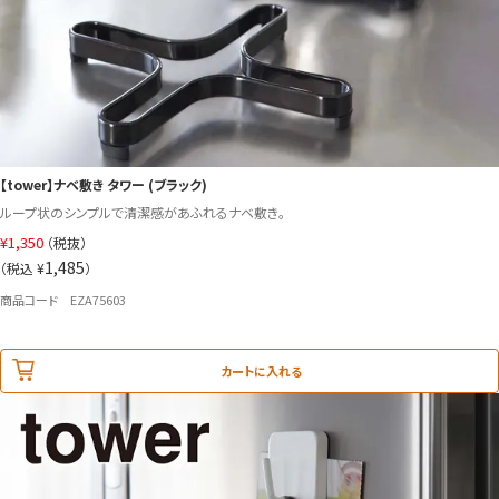
【tower】ナベ敷き タワー (ブラック)
ループ状のシンプルで清潔感があふれるナベ敷き。
¥
1,350
（税抜）
1,485
（税込 ¥
）
商品コード EZA75603
カートに入れる