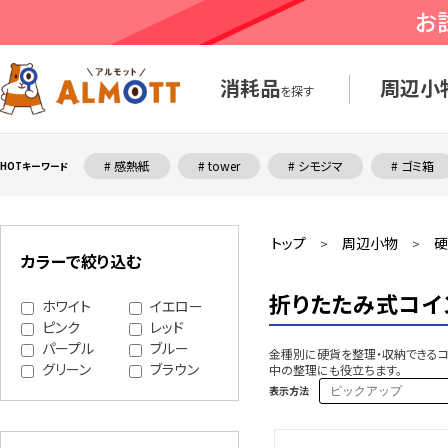
消耗品
周辺小
を探す
# 感熱紙
# tower
# シモジマ
# ゴミ箱
HOTキーワード
トップ
周辺小物
硬
>
>
カラーで絞り込む
折りたたみ式コイ
ホワイト
イエロー
ピンク
レッド
パープル
ブルー
金種別に硬貨を整理・収納できるコ
グリーン
ブラウン
中の整理にも役立ちます。
表示方法