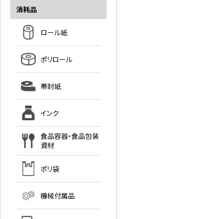
消耗品
ロール紙
ポリロール
帯封紙
インク
食品容器・食品包装
資材
ポリ袋
機械付属品