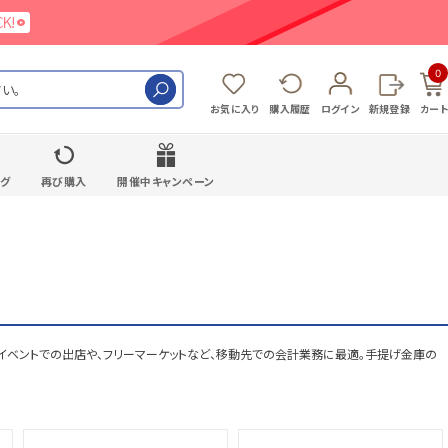
0
検索
お気に入り
購入履歴
ログイン
新規登録
カート
ング
再び購入
開催中キャンペーン
イベントでの出店や、フリーマーケットなど、移動先での会計業務に最適。手提げ金庫の