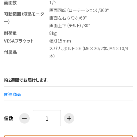
画面数
1台
画面回転（ローテーション）/360°
可動範囲（液晶モニタ
画面左右（パン）/60°
ー）
画面上下（チルト）/30°
耐荷重
8kg
VESAブラケット
幅/115mm
スパナ、ボルト×6（M6×20/2本、M4×10/4
付属品
本）
約2週間でお届けします。
関連商品
個数