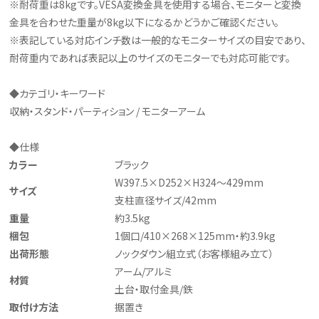
※耐荷重は8kgです。VESA変換金具を使用する場合、モニターと変換
金具を合わせた重量が8kg以下になるかどうかご確認ください。
※表記している対応インチ数は一般的なモニターサイズの目安であり、
耐荷重内であれば表記以上のサイズのモニターでも対応可能です。
◆カテゴリ・キーワード
収納・スタンド・パーティション / モニターアーム
◆仕様
カラー
ブラック
W397.5×D252×H324～429mm
サイズ
支柱直径サイズ/42mm
重量
約3.5kg
梱包
1個口/410×268×125mm・約3.9kg
出荷形態
ノックダウン組立式（お客様組み立て）
アーム/アルミ
材質
土台・取付金具/鉄
取付け方法
据置き