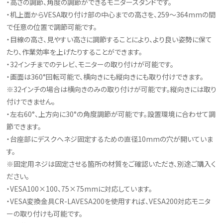
・高さの調節、角度の調節ができるモニタースタンドです。
・机上面からVESA取り付け部の中心までの高さを、259～364mmの間
で任意の位置で調節可能です。
・目線の高さ、見やすい高さに調節することにより、より良い姿勢に保て
たり、作業効率を上げたりすることができます。
・32インチまでのテレビ、モニターの取り付けが可能です。
・画面は360°回転可能で、横向きにも縦向きにも取り付けできます。
※32インチの場合は横向きのみの取り付けが可能です。縦向きには取り
付けできません。
・左右60°、上方向に30°の角度調節が可能です。設置環境に合わせて調
節できます。
・台座部にデスクへネジ固定するための直径10mmの穴が開いていま
す。
※固定用ネジは固定させる箇所の材質をご確認いただき、別途ご購入く
ださい。
・VESA100×100、75×75mmに対応しています。
・VESA変換金具CR-LAVESA200を使用すれば、VESA200対応モニタ
ーの取り付けも可能です。