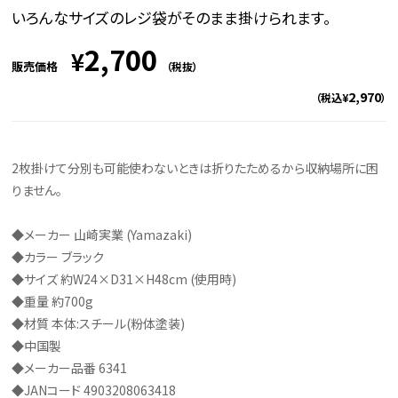
いろんなサイズのレジ袋がそのまま掛けられます。
2,700
¥
販売価格
（税抜）
2,970
（税込¥
）
2枚掛けて分別も可能使わないときは折りたためるから収納場所に困
りません。
◆メーカー 山崎実業 (Yamazaki)
◆カラー ブラック
◆サイズ 約W24×D31×H48cm (使用時)
◆重量 約700g
◆材質 本体:スチール(粉体塗装)
◆中国製
◆メーカー品番 6341
◆JANコード 4903208063418