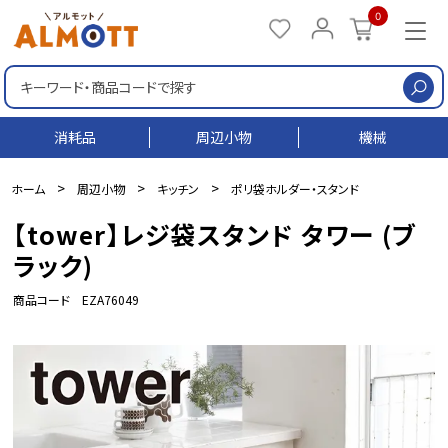
0
検
消耗品
周辺小物
機械
>
>
>
ホーム
周辺小物
キッチン
ポリ袋ホルダー・スタンド
【tower】レジ袋スタンド タワー (ブ
ラック)
商品コード EZA76049