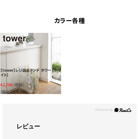
カラー各種
【tower】レジ袋スタンド タワー (ホワ
イト)
¥
2,700
（税抜）
2,970
（税込 ¥
）
レビュー