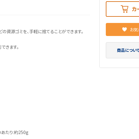
カ
お気
の資源ゴミを、手軽に捨てることができます。
別できます。
商品につい
あたり:約250g