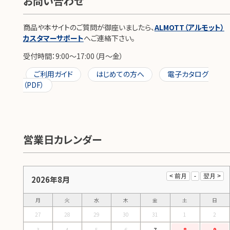
お問い合わせ
商品や本サイトのご質問が御座いましたら、
ALMOTT（アルモット）
カスタマーサポート
へご連絡下さい。
受付時間：9:00～17:00（月～金）
ご利用ガイド
はじめての方へ
電子カタログ
（PDF）
営業日カレンダー
2026年8月
月
火
水
木
金
土
日
27
28
29
30
31
1
2
3
4
5
6
7
8
9