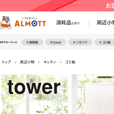
消耗品
周辺小
を探す
# 感熱紙
# tower
# シモジマ
# ゴミ箱
HOTキーワード
トップ
周辺小物
キッチン
ゴミ箱
>
>
>