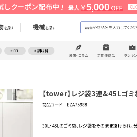
物
機械
を探す
を探す
# FFH
# 調味料
漫画・コラム
定期便商品
ランキ
【tower】レジ袋3連&45Lゴ
商品コード EZA75988
30L・45Lのゴミ袋、レジ袋をそのまま掛けられ