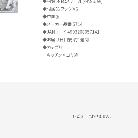
◆材質 本体:スチール(粉体塗装)
◆付属品 フック×2
◆中国製
◆メーカー品番 5714
◆JANコード 4903208057141
◆お届け日目安 約1週間
◆カテゴリ
キッチン > ゴミ箱
レビューはありません。