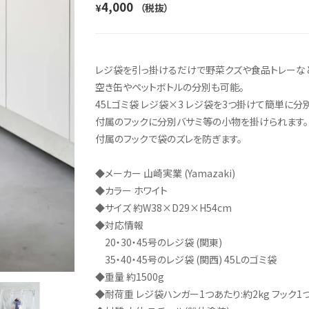
4,000
¥
（税抜）
レジ袋を引っ掛けるだけで野菜クズや食品トレーなど
空き缶やペットボトルの分別も可能。
45Lゴミ袋 レジ袋×3 レジ袋を3つ掛けて簡単に分
付属のフックに分別バサミ等の小物を掛けられます。
付属のフックで袋のズレを防ぎます。
◆メーカー 山崎実業 (Yamazaki)
◆カラー ホワイト
◆サイズ 約W38×D29×H54cm
◆対応情報
20・30・45号のレジ袋 (関東)
35・40・45号のレジ袋 (関西) 45Lのゴミ袋
◆重量 約1500g
◆耐荷重 レジ袋ハンガー1つあたり:約2kg フック1つ