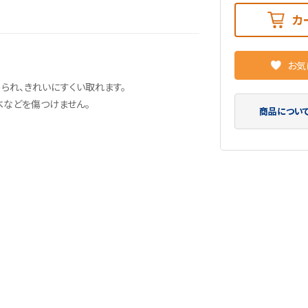
カ
お気
られ、きれいにすくい取れます。
ベなどを傷つけません。
商品につい