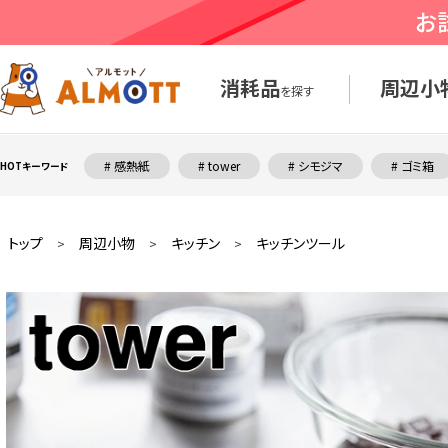
消耗品
周辺小
を探す
# 感熱紙
# tower
# シモジマ
# ゴミ箱
HOTキーワード
トップ
周辺小物
キッチン
キッチンツール
>
>
>