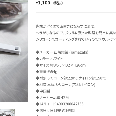
1,100
¥
（税抜）
先端が浮くので直置きにならずに清潔。
ヘラがしなるので、ボウルに残った料理を簡単に集め
シリコーンでコーティングされているのでボウル・ナ
◆メーカー 山崎実業 (Yamazaki)
◆カラー ホワイト
◆サイズ 約W5.5×D2×H26cm
◆重量 約54g
◆耐熱 シリコーン部:220℃ ナイロン部:150℃
◆材質 本体:シリコーン(芯材:ナイロン)
◆中国製
◆メーカー品番 4276
◆JANコード 4903208042765
◆お届け日目安 約1週間