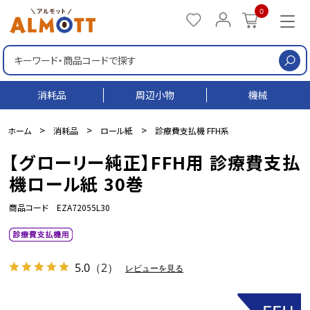
0
検
消耗品
周辺小物
機械
>
>
>
ホーム
消耗品
ロール紙
診療費支払機 FFH系
【グローリー純正】FFH用 診療費支払
機ロール紙 30巻
商品コード EZA72055L30
5.0
（2）
レビューを見る