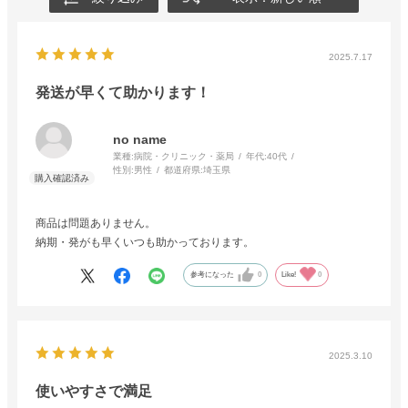
2025.7.17
発送が早くて助かります！
no name
業種:
病院・クリニック・薬局
年代:
40代
性別:
男性
都道府県:
埼玉県
商品は問題ありません。
納期・発がも早くいつも助かっております。
参考になった
0
Like!
0
2025.3.10
使いやすさで満足