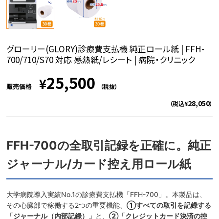
グローリー(GLORY)診療費支払機 純正ロール紙 | FFH-
700/710/S70 対応 感熱紙/レシート | 病院・クリニック
25,500
¥
販売価格
（税抜）
28,050
（税込¥
）
FFH-700の全取引記録を正確に。純正
ジャーナル/カード控え用ロール紙
大学病院導入実績No.1の診療費支払機「FFH-700」。本製品は、
その心臓部で稼働する2つの重要機能、
①すべての取引を記録する
「ジャーナル（内部記録）」
と、
②「クレジットカード決済の控