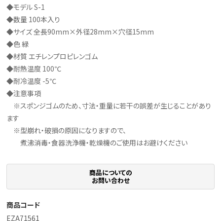
◆モデル S-1
◆数量 100本入り
◆サイズ 全長90mm×外径28mm×穴径15mm
◆色 緑
◆材質 エチレンプロピレンゴム
◆耐熱温度 100℃
◆耐冷温度 -5℃
◆注意事項
※スポンジゴムのため、寸法・重量に若干の誤差が生じることがあり
ます
※型崩れ・破損の原因になりますので、
煮沸消毒・食器洗浄機・乾燥機のご使用はお避けください
商品についての
お問い合わせ
商品コード
EZA71561