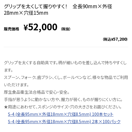
グリップを太くして握りやすく！ 全長90mm×外径
28mm×穴径15mm
52,000
¥
販売価格
（税抜）
57,200
（税込¥
）
グリップを太くする自助具です。柄が細いものを差し込んで持ちやすくし
ます。
スプーン、フォーク、歯ブラシ、くし、ボールペンなど、様々な物品でご利用
いただけます。
厚生食品衛生法合格品で安心・安全。
手指が思うように動かない方や、握力が弱く、ものが握りにくい方に。
★用途にあわせて、スポンジのサイズ・穴の大きさをお選びください。
S-4 (全長95mm×外径18mm×穴径8.5mm) 100本セット
S-4 (全長95mm×外径18mm×穴径8.5mm) 2本×100パック