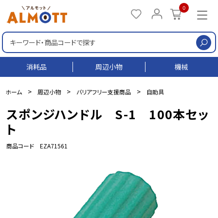
0
検
消耗品
周辺小物
機械
>
>
>
ホーム
周辺小物
バリアフリー支援商品
自助具
スポンジハンドル S-1 100本セッ
ト
商品コード EZA71561