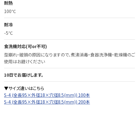
耐熱
100℃
耐冷
-5℃
食洗機対応(可or不可)
型崩れ・破損の原因になりますので、
煮沸消毒・食器洗浄機・乾燥機のご
使用はお避けください
10日でお届けします。
▼サイズ違いはこちら
S-4 (全長95×外径18×穴径8.5(mm)) 100本
S-4 (全長95×外径18×穴径8.5(mm)) 200本