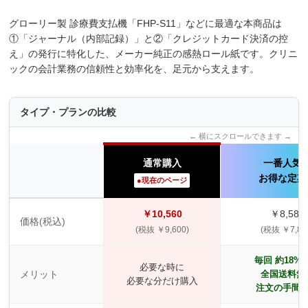
グローリー製 診療費支払機「FHP-S11」などに最適な本商品は
①「ジャーナル（内部記録）」と②「クレジットカード決済の控
え」の発行に特化した、メーカー純正の感熱ロール紙です。クリニ
ックの会計業務の信頼性と効率化を、足元から支えます。
タイプ・プランの比較
← 横にスクロールできます →
通常購入
一番人気
お得な定期
●現在のページ
￥10,560
￥8,580
価格(税込)
(税抜 ￥9,600)
(税抜 ￥7,80
毎回 約18%O
必要な時に
メリット
全国送料無
必要な分だけ購入
注文の手間