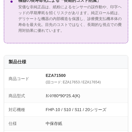
機器の長寿命化による「長期的コスト削減」
●
安価な非純正品は、紙粉によるセンサーの誤作動や、印字ヘ
ッドの早期摩耗を招くリスクがあります。純正ロール紙は、
デリケートな機器の内部構造を保護し、診療費支払機本体の
寿命を最大化。目先のコストではなく、長期的な視点での費
用対効果に優れています。
製品仕様
EZA71500
商品コード
(旧コード: EZA17653 / EZA17654)
商品型式
ｶﾝﾈﾂ80*90*25.4(K)
対応機種
FHP-10 / S10 / S11 / 20シリーズ
仕様
中保存紙