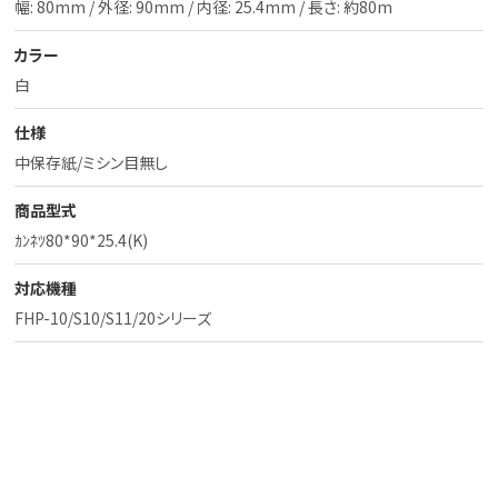
幅: 80mm / 外径: 90mm / 内径: 25.4mm / 長さ: 約80m
カラー
白
仕様
中保存紙/ミシン目無し
商品型式
ｶﾝﾈﾂ80*90*25.4(K)
対応機種
FHP-10/S10/S11/20シリーズ