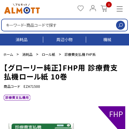
0
検
消耗品
周辺小物
機械
>
>
>
ホーム
消耗品
ロール紙
診療費支払機 FHP系
【グローリー純正】FHP用 診療費支
払機ロール紙 10巻
商品コード EZA71500