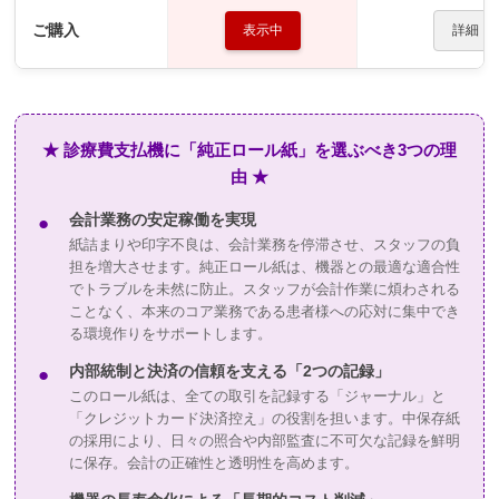
ご購入
表示中
詳細
★ 診療費支払機に「純正ロール紙」を選ぶべき3つの理
由 ★
会計業務の安定稼働を実現
●
紙詰まりや印字不良は、会計業務を停滞させ、スタッフの負
担を増大させます。純正ロール紙は、機器との最適な適合性
でトラブルを未然に防止。スタッフが会計作業に煩わされる
ことなく、本来のコア業務である患者様への応対に集中でき
る環境作りをサポートします。
内部統制と決済の信頼を支える「2つの記録」
●
このロール紙は、全ての取引を記録する「ジャーナル」と
「クレジットカード決済控え」の役割を担います。中保存紙
の採用により、日々の照合や内部監査に不可欠な記録を鮮明
に保存。会計の正確性と透明性を高めます。