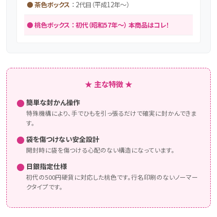
● 茶色ボックス
： 2代目（平成12年～）
● 桃色ボックス
： 初代（昭和57年～）
本商品はコレ！
★ 主な特徴 ★
●
簡単な封かん操作
特殊機構により、手でひもを引っ張るだけで確実に封かんできま
す。
●
袋を傷つけない安全設計
開封時に袋を傷つける心配のない構造になっています。
●
日銀指定仕様
初代の500円硬貨に対応した桃色です。行名印刷のないノーマー
クタイプです。