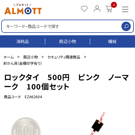
0
検
消耗品
周辺小物
機械
>
>
>
ホーム
周辺小物
セキュリティ関連商品
封かん具（金種印字有り）
ロックタイ 500円 ピンク ノーマ
ーク 100個セット
商品コード EZA62604