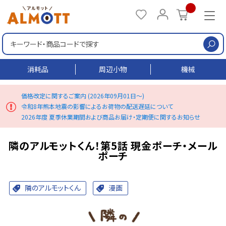
検
消耗品
周辺小物
機械
価格改定に関するご案内 (2026年09月01日～)
令和8年熊本地震の影響によるお荷物の配送遅延について
2026年度 夏季休業期間および商品お届け・定期便に関するお知らせ
隣のアルモットくん！第5話 現金ポーチ・メール
ポーチ
隣のアルモットくん
漫画