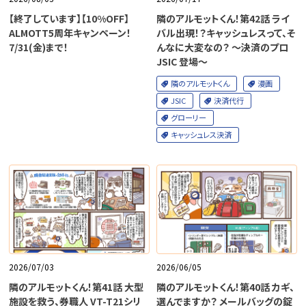
【終了しています】【10%OFF】
隣のアルモットくん！第42話 ライ
ALMOTT5周年キャンペーン！
バル出現！？キャッシュレスって、そ
7/31(金)まで！
んなに大変なの？ ～決済のプロ
JSIC 登場～
隣のアルモットくん
漫画
JSIC
決済代行
グローリー
キャッシュレス決済
2026/07/03
2026/06/05
隣のアルモットくん！第41話 大型
隣のアルモットくん！第40話 カギ、
施設を救う、券職人 VT-T21シリ
選んでますか？ メールバッグの錠