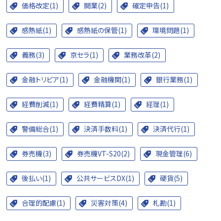
価格改定(1)
開業(2)
確定申告(1)
感熱紙(1)
感熱紙の保管(1)
環境問題(1)
義務(3)
京セラ(1)
業務改革(2)
金融トリビア(1)
金融機関(1)
銀行業務(1)
経費削減(1)
経費精算(1)
経理(1)
警備総合(1)
決済手数料(1)
決済代行(1)
券売機(3)
券売機VT-S20(2)
現金管理(6)
後払い(1)
公共サービスDX(1)
硬貨(5)
合理的配慮(1)
災害対策(4)
札勘(1)