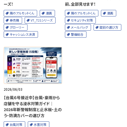
ーズ！
前、全部見せます！
隣のアルモットくん
漫画
隣のアルモットくん
漫画
券売機
VT_T21シリーズ
セキュリティ対策
グローリー
メールバッグ
錠前の選び方
キャッシュレス決済
警備総合
2026/06/03
【台風６号接近中】台風・豪雨から
店舗を守る浸水対策ガイド｜
2026年新警報制度と止水板・土の
う・防滴カバーの選び方
台風対策
水害対策