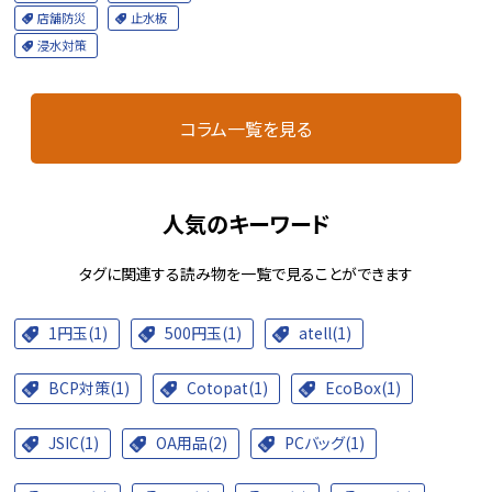
店舗防災
止水板
浸水対策
コラム一覧を見る
人気のキーワード
タグに関連する読み物を一覧で見ることができます
1円玉(1)
500円玉(1)
atell(1)
BCP対策(1)
Cotopat(1)
EcoBox(1)
JSIC(1)
OA用品(2)
PCバッグ(1)