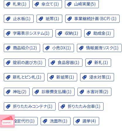
札束(1)
傘立て(1)
山崎実業(5)
止水板(1)
紙幣(1)
事業継続計画（BCP）(1)
字幕表示システム(1)
収納(1)
助成金(1)
商品紹介(12)
小売DX(1)
情報漏洩リスク(1)
錠前の選び方(1)
食品容器(1)
新札(1)
新札とピン札(1)
新紙幣(1)
浸水対策(1)
神社(2)
診療費支払機(1)
水害対策(2)
折りたたみコンテナ(1)
折りたたみ台車(1)
設定代行(1)
洗面所(1)
選挙(4)