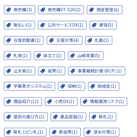
券売機(3)
券売機VT-S20(2)
現金管理(6)
後払い(1)
公共サービスDX(1)
硬貨(5)
合理的配慮(1)
災害対策(4)
札勘(1)
札束(1)
傘立て(1)
山崎実業(5)
止水板(1)
紙幣(1)
事業継続計画（BCP）(1)
字幕表示システム(1)
収納(1)
助成金(1)
商品紹介(12)
小売DX(1)
情報漏洩リスク(1)
錠前の選び方(1)
食品容器(1)
新札(1)
新札とピン札(1)
新紙幣(1)
浸水対策(1)