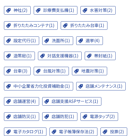
神社(2)
診療費支払機(1)
水害対策(2)
折りたたみコンテナ(1)
折りたたみ台車(1)
設定代行(1)
洗面所(1)
選挙(4)
造幣局(1)
対話支援機器(1)
帯封紙(1)
台車(3)
台風対策(1)
地震対策(1)
中小企業省力化投資補助金(1)
店舗メンテナンス(1)
店舗運営(4)
店舗支援ASPサービス(1)
店舗防災(1)
店舗防犯(1)
電源タップ(2)
電子カタログ(1)
電子帳簿保存法(2)
投票(2)