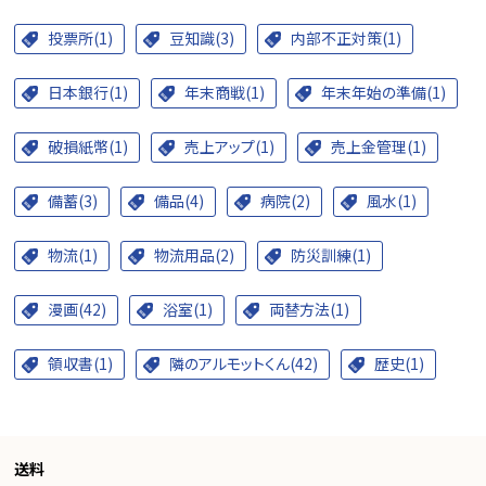
投票所(1)
豆知識(3)
内部不正対策(1)
日本銀行(1)
年末商戦(1)
年末年始の準備(1)
破損紙幣(1)
売上アップ(1)
売上金管理(1)
備蓄(3)
備品(4)
病院(2)
風水(1)
物流(1)
物流用品(2)
防災訓練(1)
漫画(42)
浴室(1)
両替方法(1)
領収書(1)
隣のアルモットくん(42)
歴史(1)
送料