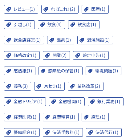
レビュー(1)
れぽこれ！(2)
医療(1)
引越し(1)
飲食(4)
飲食店(1)
飲食店経営(1)
温泉(1)
温浴施設(1)
価格改定(1)
開業(2)
確定申告(1)
感熱紙(1)
感熱紙の保管(1)
環境問題(1)
義務(3)
京セラ(1)
業務改革(2)
金融トリビア(1)
金融機関(1)
銀行業務(1)
経費削減(1)
経費精算(1)
経理(1)
警備総合(1)
決済手数料(1)
決済代行(1)