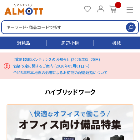
検
消耗品
周辺小物
機械
【重要】臨時メンテナンスのお知らせ (2026年8月20日)
価格改定に関するご案内 (2026年09月01日～)
令和8年熊本地震の影響によるお荷物の配送遅延について
ハイブリッドワーク