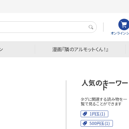
検
オンラインシ
索
ン
漫画『隣のアルモットくん！』
人気のキーワー
ド
タグに関連する読み物を一
覧で見ることができます
1円玉(1)
500円玉(1)