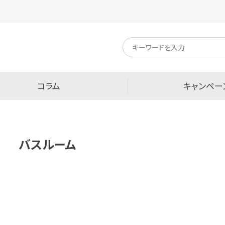
キ
ー
ワ
ー
ド
検
コラム
キャンペー
索
バスルーム