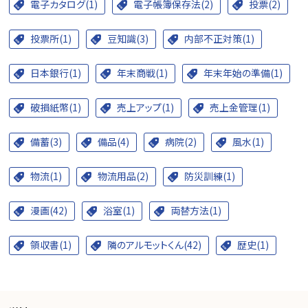
電子カタログ(1)
電子帳簿保存法(2)
投票(2)
投票所(1)
豆知識(3)
内部不正対策(1)
日本銀行(1)
年末商戦(1)
年末年始の準備(1)
破損紙幣(1)
売上アップ(1)
売上金管理(1)
備蓄(3)
備品(4)
病院(2)
風水(1)
物流(1)
物流用品(2)
防災訓練(1)
漫画(42)
浴室(1)
両替方法(1)
領収書(1)
隣のアルモットくん(42)
歴史(1)