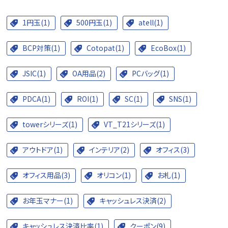
1円玉(1)
500円玉(1)
atell(1)
BCP対策(1)
Cotopat(1)
EcoBox(1)
JSIC(1)
OA用品(2)
PCバッグ(1)
PDCA(1)
ROI(1)
SC(1)
SNS(1)
towerシリーズ(1)
VT_T21シリーズ(1)
アウトドア(1)
インテリア(2)
オフィス(3)
オフィス用品(3)
オリコン(1)
お札(1)
お年玉マナー(1)
キャッシュレス決済(2)
キャッシュレス決済比率(1)
クーポン(9)