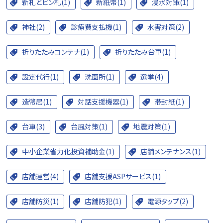
新札とピン札(1)
新紙幣(1)
浸水対策(1)
神社(2)
診療費支払機(1)
水害対策(2)
折りたたみコンテナ(1)
折りたたみ台車(1)
設定代行(1)
洗面所(1)
選挙(4)
造幣局(1)
対話支援機器(1)
帯封紙(1)
台車(3)
台風対策(1)
地震対策(1)
中小企業省力化投資補助金(1)
店舗メンテナンス(1)
店舗運営(4)
店舗支援ASPサービス(1)
店舗防災(1)
店舗防犯(1)
電源タップ(2)