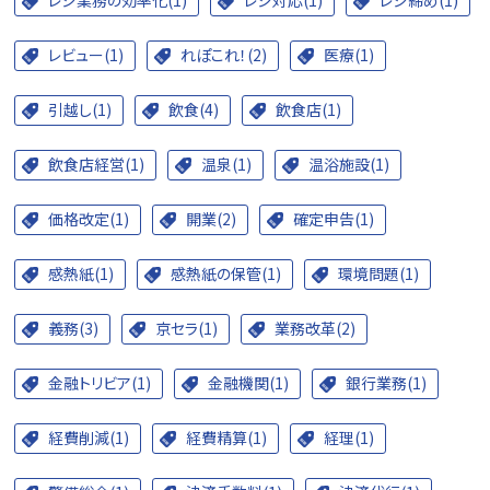
レジ業務の効率化(1)
レジ対応(1)
レジ締め(1)
レビュー(1)
れぽこれ！(2)
医療(1)
引越し(1)
飲食(4)
飲食店(1)
飲食店経営(1)
温泉(1)
温浴施設(1)
価格改定(1)
開業(2)
確定申告(1)
感熱紙(1)
感熱紙の保管(1)
環境問題(1)
義務(3)
京セラ(1)
業務改革(2)
金融トリビア(1)
金融機関(1)
銀行業務(1)
経費削減(1)
経費精算(1)
経理(1)