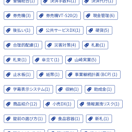
警備総合(1)
決済手数料(1)
決済代行(1)
券売機(3)
券売機VT-S20(2)
現金管理(6)
後払い(1)
公共サービスDX(1)
硬貨(5)
合理的配慮(1)
災害対策(4)
札勘(1)
札束(1)
傘立て(1)
山崎実業(5)
止水板(1)
紙幣(1)
事業継続計画（BCP）(1)
字幕表示システム(1)
収納(1)
助成金(1)
商品紹介(12)
小売DX(1)
情報漏洩リスク(1)
錠前の選び方(1)
食品容器(1)
新札(1)