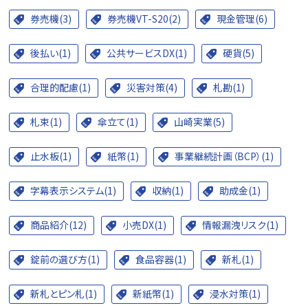
券売機(3)
券売機VT-S20(2)
現金管理(6)
後払い(1)
公共サービスDX(1)
硬貨(5)
合理的配慮(1)
災害対策(4)
札勘(1)
札束(1)
傘立て(1)
山崎実業(5)
止水板(1)
紙幣(1)
事業継続計画（BCP）(1)
字幕表示システム(1)
収納(1)
助成金(1)
商品紹介(12)
小売DX(1)
情報漏洩リスク(1)
錠前の選び方(1)
食品容器(1)
新札(1)
新札とピン札(1)
新紙幣(1)
浸水対策(1)