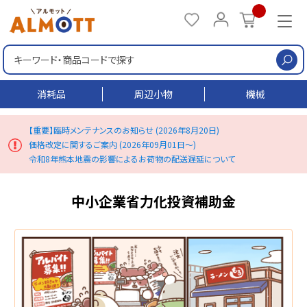
検
消耗品
周辺小物
機械
【重要】臨時メンテナンスのお知らせ (2026年8月20日)
価格改定に関するご案内 (2026年09月01日～)
令和8年熊本地震の影響によるお荷物の配送遅延について
中小企業省力化投資補助金