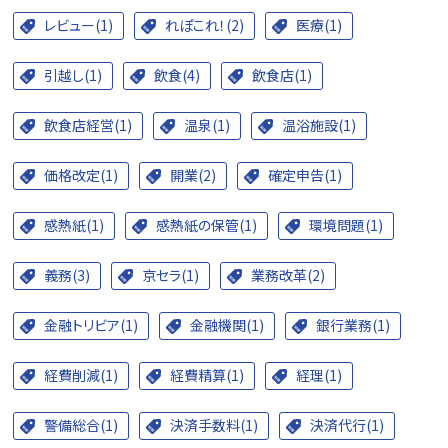
レビュー(1)
れぽこれ！(2)
医療(1)
引越し(1)
飲食(4)
飲食店(1)
飲食店経営(1)
温泉(1)
温浴施設(1)
価格改定(1)
開業(2)
確定申告(1)
感熱紙(1)
感熱紙の保管(1)
環境問題(1)
義務(3)
京セラ(1)
業務改革(2)
金融トリビア(1)
金融機関(1)
銀行業務(1)
経費削減(1)
経費精算(1)
経理(1)
警備総合(1)
決済手数料(1)
決済代行(1)