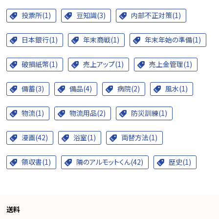
投票所(1)
豆知識(3)
内部不正対策(1)
日本銀行(1)
年末商戦(1)
年末年始の準備(1)
破損紙幣(1)
売上アップ(1)
売上金管理(1)
備蓄(3)
備品(4)
病院(2)
風水(1)
物流(1)
物流用品(2)
防災訓練(1)
漫画(42)
浴室(1)
両替方法(1)
領収書(1)
隣のアルモットくん(42)
歴史(1)
送料