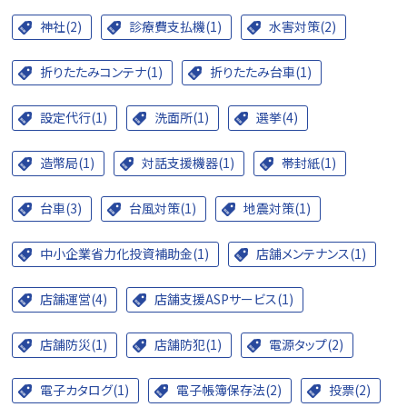
神社(2)
診療費支払機(1)
水害対策(2)
折りたたみコンテナ(1)
折りたたみ台車(1)
設定代行(1)
洗面所(1)
選挙(4)
造幣局(1)
対話支援機器(1)
帯封紙(1)
台車(3)
台風対策(1)
地震対策(1)
中小企業省力化投資補助金(1)
店舗メンテナンス(1)
店舗運営(4)
店舗支援ASPサービス(1)
店舗防災(1)
店舗防犯(1)
電源タップ(2)
電子カタログ(1)
電子帳簿保存法(2)
投票(2)