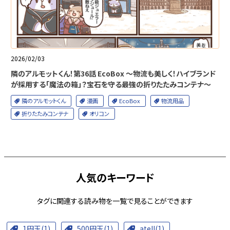
2026/02/03
隣のアルモットくん！第36話 EcoBox ～物流も美しく！ハイブランド
が採用する「魔法の箱」？宝石を守る最強の折りたたみコンテナ～
隣のアルモットくん
漫画
EcoBox
物流用品
折りたたみコンテナ
オリコン
人気のキーワード
タグに関連する読み物を一覧で見ることができます
1円玉(1)
500円玉(1)
atell(1)