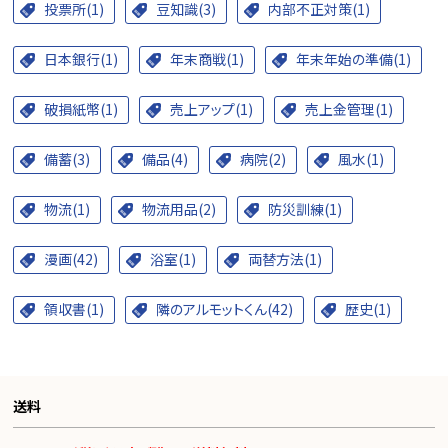
投票所(1)
豆知識(3)
内部不正対策(1)
日本銀行(1)
年末商戦(1)
年末年始の準備(1)
破損紙幣(1)
売上アップ(1)
売上金管理(1)
備蓄(3)
備品(4)
病院(2)
風水(1)
物流(1)
物流用品(2)
防災訓練(1)
漫画(42)
浴室(1)
両替方法(1)
領収書(1)
隣のアルモットくん(42)
歴史(1)
送料