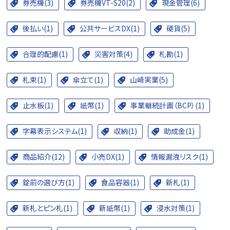
券売機(3)
券売機VT-S20(2)
現金管理(6)
後払い(1)
公共サービスDX(1)
硬貨(5)
合理的配慮(1)
災害対策(4)
札勘(1)
札束(1)
傘立て(1)
山崎実業(5)
止水板(1)
紙幣(1)
事業継続計画（BCP）(1)
字幕表示システム(1)
収納(1)
助成金(1)
商品紹介(12)
小売DX(1)
情報漏洩リスク(1)
錠前の選び方(1)
食品容器(1)
新札(1)
新札とピン札(1)
新紙幣(1)
浸水対策(1)