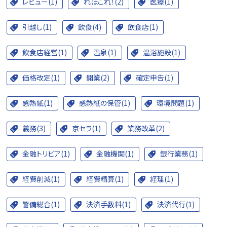
レビュー(1)
れぽこれ！(2)
医療(1)
引越し(1)
飲食(4)
飲食店(1)
飲食店経営(1)
温泉(1)
温浴施設(1)
価格改定(1)
開業(2)
確定申告(1)
感熱紙(1)
感熱紙の保管(1)
環境問題(1)
義務(3)
京セラ(1)
業務改革(2)
金融トリビア(1)
金融機関(1)
銀行業務(1)
経費削減(1)
経費精算(1)
経理(1)
警備総合(1)
決済手数料(1)
決済代行(1)