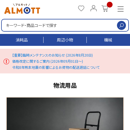
検
消耗品
周辺小物
機械
【重要】臨時メンテナンスのお知らせ (2026年8月20日)
価格改定に関するご案内 (2026年09月01日～)
令和8年熊本地震の影響によるお荷物の配送遅延について
物流用品