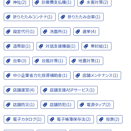
神社(2)
診療費支払機(1)
水害対策(2)
折りたたみコンテナ(1)
折りたたみ台車(1)
設定代行(1)
洗面所(1)
選挙(4)
造幣局(1)
対話支援機器(1)
帯封紙(1)
台車(3)
台風対策(1)
地震対策(1)
中小企業省力化投資補助金(1)
店舗メンテナンス(1)
店舗運営(4)
店舗支援ASPサービス(1)
店舗防災(1)
店舗防犯(1)
電源タップ(2)
電子カタログ(1)
電子帳簿保存法(2)
投票(2)