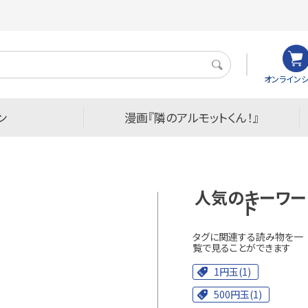
検
オンラインシ
索
ン
漫画『隣のアルモットくん！』
人気のキーワー
ド
タグに関連する読み物を一
覧で見ることができます
1円玉(1)
500円玉(1)