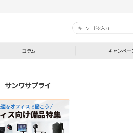
キ
ー
ワ
ー
ド
検
コラム
キャンペー
索
サンワサプライ