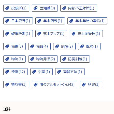
投票所(1)
豆知識(3)
内部不正対策(1)
日本銀行(1)
年末商戦(1)
年末年始の準備(1)
破損紙幣(1)
売上アップ(1)
売上金管理(1)
備蓄(3)
備品(4)
病院(2)
風水(1)
物流(1)
物流用品(2)
防災訓練(1)
漫画(42)
浴室(1)
両替方法(1)
領収書(1)
隣のアルモットくん(42)
歴史(1)
送料