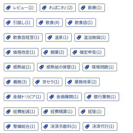
レビュー(1)
れぽこれ！(2)
医療(1)
引越し(1)
飲食(4)
飲食店(1)
飲食店経営(1)
温泉(1)
温浴施設(1)
価格改定(1)
開業(2)
確定申告(1)
感熱紙(1)
感熱紙の保管(1)
環境問題(1)
義務(3)
京セラ(1)
業務改革(2)
金融トリビア(1)
金融機関(1)
銀行業務(1)
経費削減(1)
経費精算(1)
経理(1)
警備総合(1)
決済手数料(1)
決済代行(1)