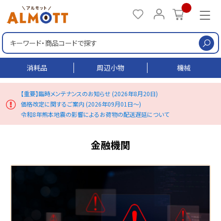
検
消耗品
周辺小物
機械
【重要】臨時メンテナンスのお知らせ (2026年8月20日)
価格改定に関するご案内 (2026年09月01日～)
令和8年熊本地震の影響によるお荷物の配送遅延について
金融機関