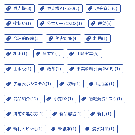
券売機(3)
券売機VT-S20(2)
現金管理(6)
後払い(1)
公共サービスDX(1)
硬貨(5)
合理的配慮(1)
災害対策(4)
札勘(1)
札束(1)
傘立て(1)
山崎実業(5)
止水板(1)
紙幣(1)
事業継続計画（BCP）(1)
字幕表示システム(1)
収納(1)
助成金(1)
商品紹介(12)
小売DX(1)
情報漏洩リスク(1)
錠前の選び方(1)
食品容器(1)
新札(1)
新札とピン札(1)
新紙幣(1)
浸水対策(1)