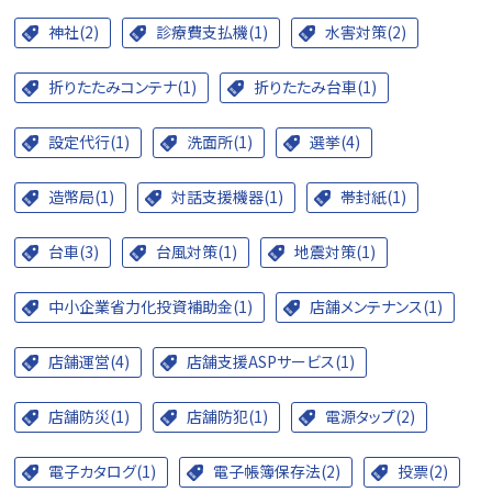
神社(2)
診療費支払機(1)
水害対策(2)
折りたたみコンテナ(1)
折りたたみ台車(1)
設定代行(1)
洗面所(1)
選挙(4)
造幣局(1)
対話支援機器(1)
帯封紙(1)
台車(3)
台風対策(1)
地震対策(1)
中小企業省力化投資補助金(1)
店舗メンテナンス(1)
店舗運営(4)
店舗支援ASPサービス(1)
店舗防災(1)
店舗防犯(1)
電源タップ(2)
電子カタログ(1)
電子帳簿保存法(2)
投票(2)