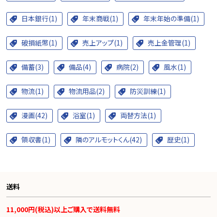
日本銀行(1)
年末商戦(1)
年末年始の準備(1)
破損紙幣(1)
売上アップ(1)
売上金管理(1)
備蓄(3)
備品(4)
病院(2)
風水(1)
物流(1)
物流用品(2)
防災訓練(1)
漫画(42)
浴室(1)
両替方法(1)
領収書(1)
隣のアルモットくん(42)
歴史(1)
送料
11,000円(税込)以上ご購入で送料無料