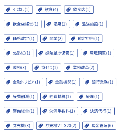
引越し(1)
飲食(4)
飲食店(1)
飲食店経営(1)
温泉(1)
温浴施設(1)
価格改定(1)
開業(2)
確定申告(1)
感熱紙(1)
感熱紙の保管(1)
環境問題(1)
義務(3)
京セラ(1)
業務改革(2)
金融トリビア(1)
金融機関(1)
銀行業務(1)
経費削減(1)
経費精算(1)
経理(1)
警備総合(1)
決済手数料(1)
決済代行(1)
券売機(3)
券売機VT-S20(2)
現金管理(6)