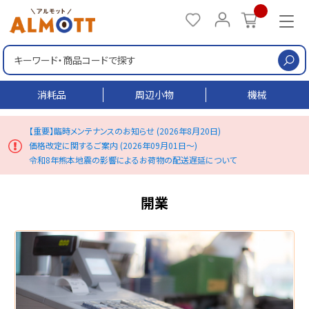
検
消耗品
周辺小物
機械
【重要】臨時メンテナンスのお知らせ (2026年8月20日)
価格改定に関するご案内 (2026年09月01日～)
令和8年熊本地震の影響によるお荷物の配送遅延について
開業