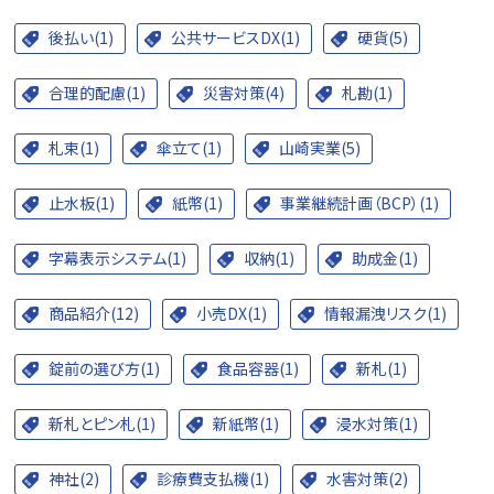
後払い(1)
公共サービスDX(1)
硬貨(5)
合理的配慮(1)
災害対策(4)
札勘(1)
札束(1)
傘立て(1)
山崎実業(5)
止水板(1)
紙幣(1)
事業継続計画（BCP）(1)
字幕表示システム(1)
収納(1)
助成金(1)
商品紹介(12)
小売DX(1)
情報漏洩リスク(1)
錠前の選び方(1)
食品容器(1)
新札(1)
新札とピン札(1)
新紙幣(1)
浸水対策(1)
神社(2)
診療費支払機(1)
水害対策(2)