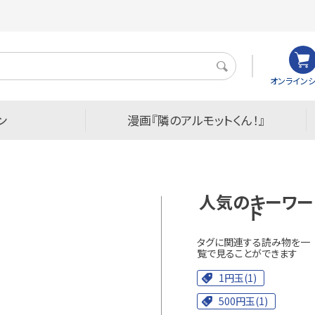
検
オンラインシ
索
ン
漫画『隣のアルモットくん！』
人気のキーワー
ド
タグに関連する読み物を一
覧で見ることができます
1円玉(1)
500円玉(1)