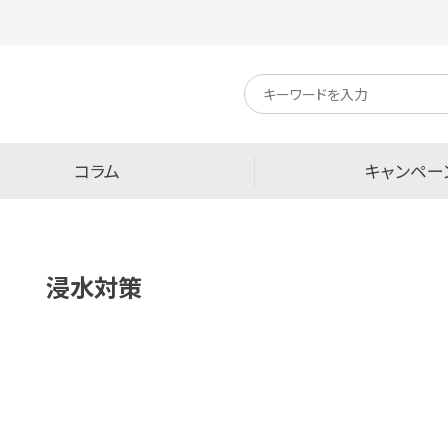
キ
ー
ワ
ー
ド
検
コラム
キャンペー
索
浸水対策