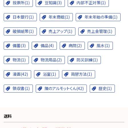
投票所(1)
豆知識(3)
内部不正対策(1)
日本銀行(1)
年末商戦(1)
年末年始の準備(1)
破損紙幣(1)
売上アップ(1)
売上金管理(1)
備蓄(3)
備品(4)
病院(2)
風水(1)
物流(1)
物流用品(2)
防災訓練(1)
漫画(42)
浴室(1)
両替方法(1)
領収書(1)
隣のアルモットくん(42)
歴史(1)
送料