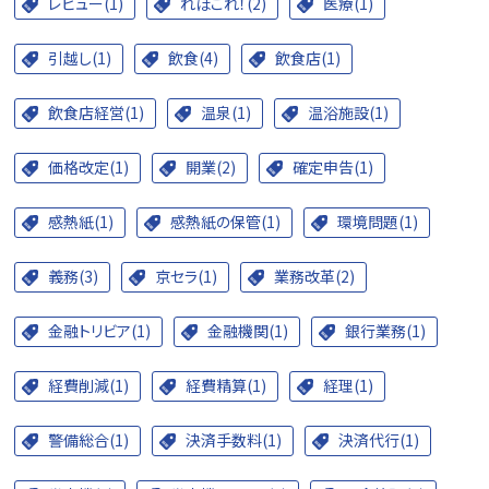
レビュー(1)
れぽこれ！(2)
医療(1)
引越し(1)
飲食(4)
飲食店(1)
飲食店経営(1)
温泉(1)
温浴施設(1)
価格改定(1)
開業(2)
確定申告(1)
感熱紙(1)
感熱紙の保管(1)
環境問題(1)
義務(3)
京セラ(1)
業務改革(2)
金融トリビア(1)
金融機関(1)
銀行業務(1)
経費削減(1)
経費精算(1)
経理(1)
警備総合(1)
決済手数料(1)
決済代行(1)