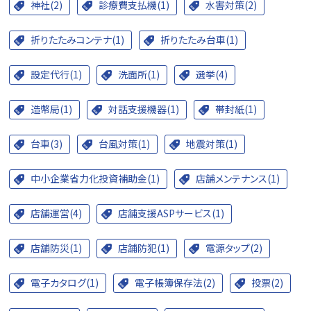
神社(2)
診療費支払機(1)
水害対策(2)
折りたたみコンテナ(1)
折りたたみ台車(1)
設定代行(1)
洗面所(1)
選挙(4)
造幣局(1)
対話支援機器(1)
帯封紙(1)
台車(3)
台風対策(1)
地震対策(1)
中小企業省力化投資補助金(1)
店舗メンテナンス(1)
店舗運営(4)
店舗支援ASPサービス(1)
店舗防災(1)
店舗防犯(1)
電源タップ(2)
電子カタログ(1)
電子帳簿保存法(2)
投票(2)