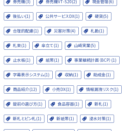
券売機(3)
券売機VT-S20(2)
現金管理(6)
後払い(1)
公共サービスDX(1)
硬貨(5)
合理的配慮(1)
災害対策(4)
札勘(1)
札束(1)
傘立て(1)
山崎実業(5)
止水板(1)
紙幣(1)
事業継続計画（BCP）(1)
字幕表示システム(1)
収納(1)
助成金(1)
商品紹介(12)
小売DX(1)
情報漏洩リスク(1)
錠前の選び方(1)
食品容器(1)
新札(1)
新札とピン札(1)
新紙幣(1)
浸水対策(1)