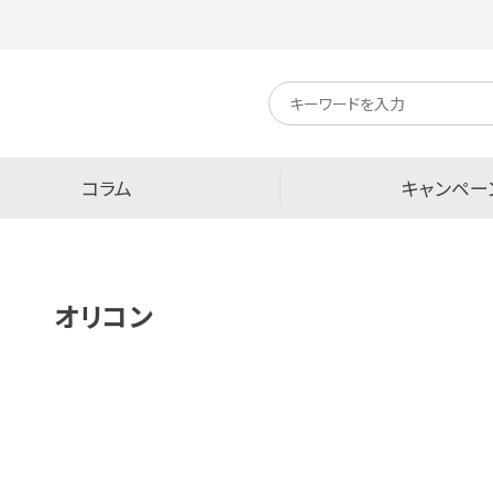
キ
ー
ワ
ー
ド
検
コラム
キャンペー
索
オリコン