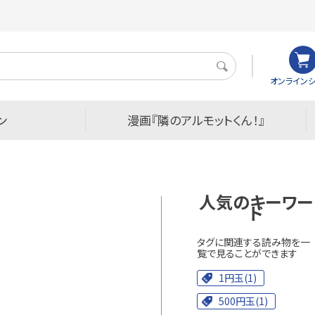
検
オンラインシ
索
ン
漫画『隣のアルモットくん！』
人気のキーワー
ド
タグに関連する読み物を一
覧で見ることができます
1円玉(1)
500円玉(1)