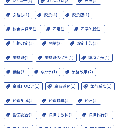
レビュー(1)
れぽこれ！(2)
医療(1)
引越し(1)
飲食(4)
飲食店(1)
飲食店経営(1)
温泉(1)
温浴施設(1)
価格改定(1)
開業(2)
確定申告(1)
感熱紙(1)
感熱紙の保管(1)
環境問題(1)
義務(3)
京セラ(1)
業務改革(2)
金融トリビア(1)
金融機関(1)
銀行業務(1)
経費削減(1)
経費精算(1)
経理(1)
警備総合(1)
決済手数料(1)
決済代行(1)