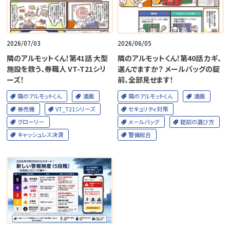
2026/07/03
2026/06/05
隣のアルモットくん！第41話 大型
隣のアルモットくん！第40話 カギ、
施設を救う、券職人 VT-T21シリ
選んでますか？ メールバッグの錠
ーズ！
前、全部見せます！
隣のアルモットくん
漫画
隣のアルモットくん
漫画
券売機
VT_T21シリーズ
セキュリティ対策
グローリー
メールバッグ
錠前の選び方
キャッシュレス決済
警備総合