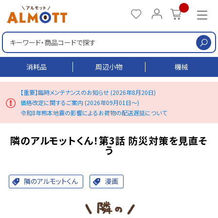
検
消耗品
周辺小物
機械
【重要】臨時メンテナンスのお知らせ (2026年8月20日)
価格改定に関するご案内 (2026年09月01日～)
令和8年熊本地震の影響によるお荷物の配送遅延について
隣のアルモットくん！第3話 防災対策を見直そ
う
隣のアルモットくん
漫画