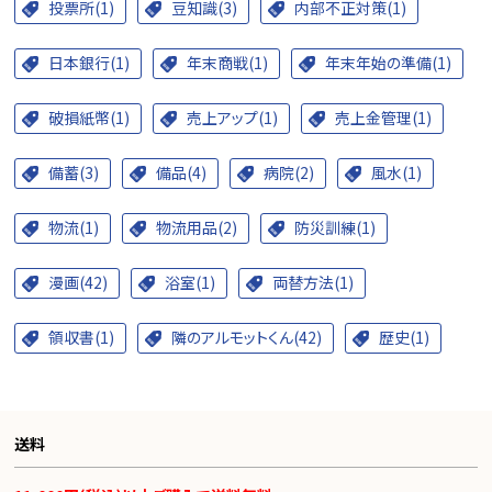
投票所(1)
豆知識(3)
内部不正対策(1)
日本銀行(1)
年末商戦(1)
年末年始の準備(1)
破損紙幣(1)
売上アップ(1)
売上金管理(1)
備蓄(3)
備品(4)
病院(2)
風水(1)
物流(1)
物流用品(2)
防災訓練(1)
漫画(42)
浴室(1)
両替方法(1)
領収書(1)
隣のアルモットくん(42)
歴史(1)
送料