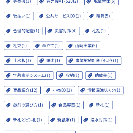
券売機(3)
券売機VT-S20(2)
現金管理(6)
後払い(1)
公共サービスDX(1)
硬貨(5)
合理的配慮(1)
災害対策(4)
札勘(1)
札束(1)
傘立て(1)
山崎実業(5)
止水板(1)
紙幣(1)
事業継続計画（BCP）(1)
字幕表示システム(1)
収納(1)
助成金(1)
商品紹介(12)
小売DX(1)
情報漏洩リスク(1)
錠前の選び方(1)
食品容器(1)
新札(1)
新札とピン札(1)
新紙幣(1)
浸水対策(1)