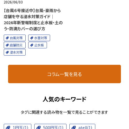
2026/06/03
【台風６号接近中】台風・豪雨から
店舗を守る浸水対策ガイド｜
2026年新警報制度と止水板・土の
う・防滴カバーの選び方
台風対策
水害対策
店舗防災
止水板
浸水対策
コラム一覧を見る
人気のキーワード
タグに関連する読み物を一覧で見ることができます
1円玉(1)
500円玉(1)
atell(1)