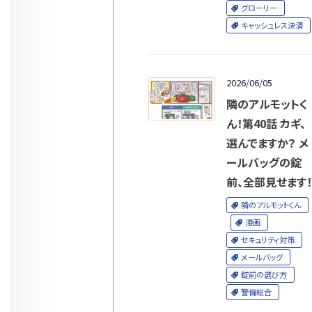
グローリー
キャッシュレス決済
2026/06/05
隣のアルモットく
ん！第40話 カギ、
選んでますか？ メ
ールバッグの錠
前、全部見せます！
隣のアルモットくん
漫画
セキュリティ対策
メールバッグ
錠前の選び方
警備総合