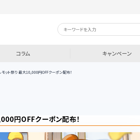
キ
ー
ワ
ー
ド
検
コラム
キャンペーン
索
モット祭り 最大10,000円OFFクーポン配布！
000円OFFクーポン配布！