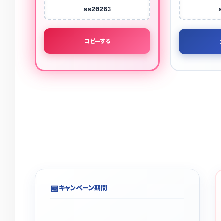
ss20263
コピーする
📅
キャンペーン期間