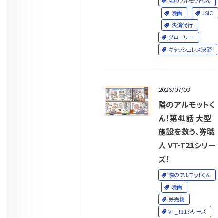
隣のアルモットくん
漫画
JSIC
決済代行
グローリー
キャッシュレス決済
2026/07/03
隣のアルモットく
ん！第41話 大型
施設を救う、券職
人 VT-T21シリー
ズ！
隣のアルモットくん
漫画
券売機
VT_T21シリーズ