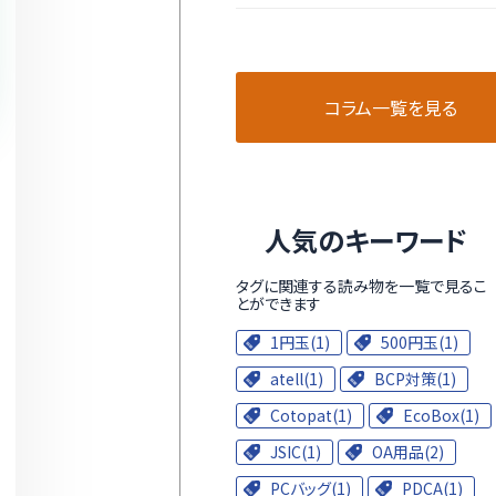
コラム一覧を見る
人気のキーワード
タグに関連する読み物を一覧で見るこ
とができます
1円玉(1)
500円玉(1)
atell(1)
BCP対策(1)
Cotopat(1)
EcoBox(1)
JSIC(1)
OA用品(2)
PCバッグ(1)
PDCA(1)