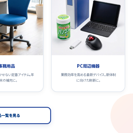
事務用品
PC周辺機器
かせない定番アイテム。年
業務効率を高める最新デバイス。新体制
末の補充に。
に向けた刷新に。
品一覧を見る