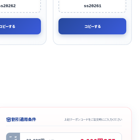
ss20262
ss20261
コピーする
コピーする
🌸
割引適用条件
上記クーポンコードをご注文時にご入力ください
1