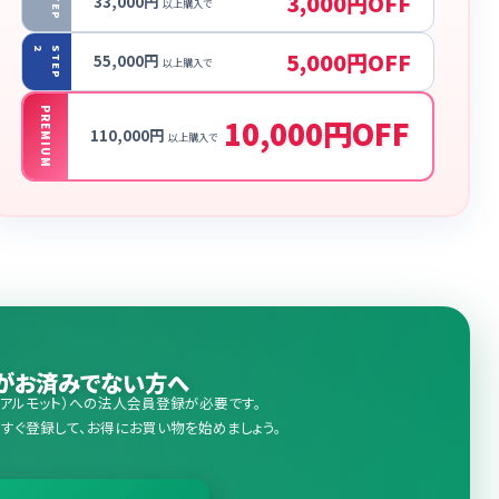
S
T
E
P
3,000円OFF
33,000円
以上購入で
2
S
T
E
P
5,000円OFF
55,000円
以上購入で
PREMIUM
10,000円OFF
110,000円
以上購入で
がお済みでない方へ
T（アルモット）への法人会員登録が必要です。
すぐ登録して、お得にお買い物を始めましょう。