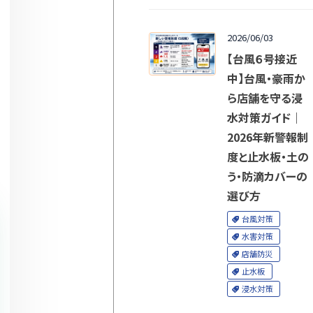
2026/06/03
【台風６号接近
中】台風・豪雨か
ら店舗を守る浸
水対策ガイド｜
2026年新警報制
度と止水板・土の
う・防滴カバーの
選び方
台風対策
水害対策
店舗防災
止水板
浸水対策