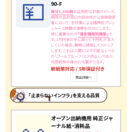
💴
90-F
毎分1,800枚
の圧倒的な計数スピード。
病院の会計窓口や自治体の公金取扱部
署において、手作業による精神的プレッ
シャーと時間の浪費をゼロにします。
特に重要なのが
「異金種検知機能」
で
す。1万円束の中に誤って千円札が混入
していた場合、瞬時に検知してストップ
します。これは人間には不可能なレベル
の「フールプルーフ（ミス防止）」であり、
内部統制の強化にも繋がります。
新紙幣対応 / 5年保証付き
商品詳細へ
「止まらないインフラ」を支える品質
オープン出納機用 純正ジャ
📜
ーナル紙・消耗品