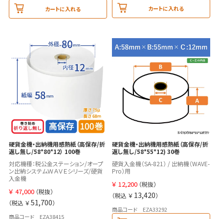
カートに入れる
カートに入れる
硬貨金機・出納機用感熱紙（高保存/折
硬貨金機・出納機用感熱紙（高保存/折
返し無し/58*80*12） 100巻
返し無し/58*55*12) 30巻
対応機種：税公金ステーション/オープ
硬貨入金機（SA-821） / 出納機（WAVE-
ン出納システムＷＡＶＥシリーズ/硬貨
Pro）用
入金機
￥
12,200
（税抜）
￥
47,000
（税抜）
13,420
（税込 ￥
）
51,700
（税込 ￥
）
商品コード EZA33292
商品コード EZA38415