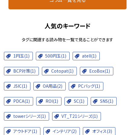
人気のキーワード
タグに関連する読み物を一覧で見ることができます
1円玉(1)
500円玉(1)
atell(1)
BCP対策(1)
Cotopat(1)
EcoBox(1)
JSIC(1)
OA用品(2)
PCバッグ(1)
PDCA(1)
ROI(1)
SC(1)
SNS(1)
towerシリーズ(1)
VT_T21シリーズ(1)
アウトドア(1)
インテリア(2)
オフィス(3)