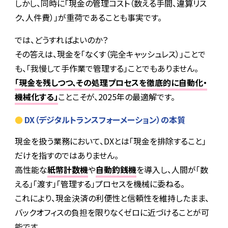
しかし、同時に「現金の管理コスト（数える手間、違算リス
ク、人件費）」が重荷であることも事実です。
では、どうすればよいのか？
その答えは、現金を「なくす（完全キャッシュレス）」ことで
も、「我慢して手作業で管理する」ことでもありません。
「現金を残しつつ、その処理プロセスを徹底的に自動化・
機械化する」
ことこそが、2025年の最適解です。
DX（デジタルトランスフォーメーション）の本質
現金を扱う業務において、DXとは「現金を排除すること」
だけを指すのではありません。
高性能な
紙幣計数機
や
自動釣銭機
を導入し、人間が「数
える」「渡す」「管理する」プロセスを機械に委ねる。
これにより、現金決済の利便性と信頼性を維持したまま、
バックオフィスの負担を限りなくゼロに近づけることが可
能です。