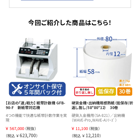
今回ご紹介した商品はこちら！
【お店の「速」戦力】 紙幣計数機 GFB-
硬貨金機・出納機用感熱紙（低保存/折
90-F 新紙幣対応機
返し無し/58*80*12） 30巻
4つの機能で快適な紙幣計数作業を実
硬貨入金機用（SA-821）／出納機
現
（WAVE-Pro,WAVE-Aｼﾘｰｽﾞ）
￥
567,000
￥
11,100
（税抜）
（税抜）
623,700
12,210
（税込 ￥
）
（税込 ￥
）