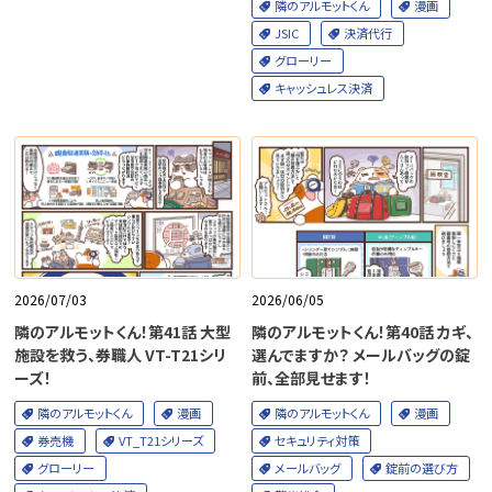
隣のアルモットくん
漫画
JSIC
決済代行
グローリー
キャッシュレス決済
2026/07/03
2026/06/05
隣のアルモットくん！第41話 大型
隣のアルモットくん！第40話 カギ、
施設を救う、券職人 VT-T21シリ
選んでますか？ メールバッグの錠
ーズ！
前、全部見せます！
隣のアルモットくん
漫画
隣のアルモットくん
漫画
券売機
VT_T21シリーズ
セキュリティ対策
グローリー
メールバッグ
錠前の選び方