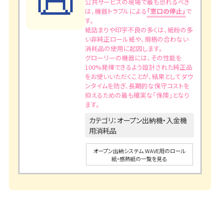
公共サービスの現場で最も恐れるべき
は、機器トラブルによる
「窓口の停止」
で
す。
紙詰まりや印字不良の多くは、紙粉の多
い非純正ロール紙や、規格の合わない
消耗品の使用に起因します。
グローリーの機器には、その性能を
100%発揮できるよう設計された純正品
をお使いいただくことが、結果としてダウ
ンタイムを防ぎ、長期的な保守コストを
抑えるための最も確実な「保険」となり
ます。
カテゴリ：オープン出納機・入金機
用消耗品
オープン出納システム WAVE用のロール
紙・感熱紙の一覧を見る