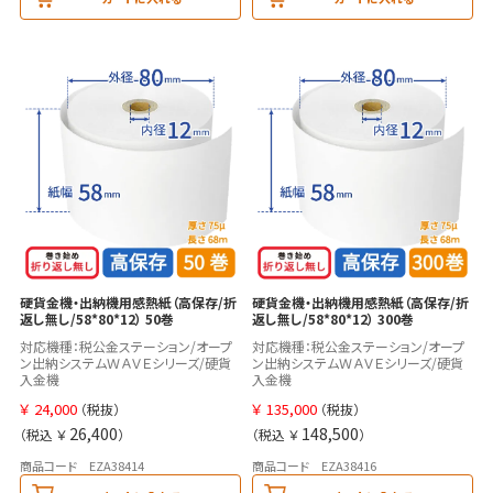
硬貨金機・出納機用感熱紙（高保存/折
硬貨金機・出納機用感熱紙（高保存/折
返し無し/58*80*12） 50巻
返し無し/58*80*12） 300巻
対応機種：税公金ステーション/オープ
対応機種：税公金ステーション/オープ
ン出納システムＷＡＶＥシリーズ/硬貨
ン出納システムＷＡＶＥシリーズ/硬貨
入金機
入金機
￥
24,000
￥
135,000
（税抜）
（税抜）
26,400
148,500
（税込 ￥
）
（税込 ￥
）
商品コード EZA38414
商品コード EZA38416