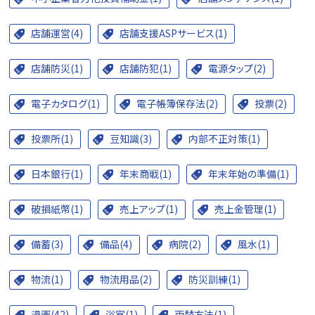
店舗運営(4)
店舗支援ASPサービス(1)
店舗防災(1)
店舗防犯(1)
電源タップ(2)
電子カタログ(1)
電子帳簿保存法(2)
投票(2)
投票所(1)
豆知識(3)
内部不正対策(1)
日本銀行(1)
年末商戦(1)
年末年始の準備(1)
破損紙幣(1)
売上アップ(1)
売上金管理(1)
備蓄(3)
備品(4)
病院(2)
風水(1)
物流(1)
物流用品(2)
防災訓練(1)
漫画(42)
浴室(1)
両替方法(1)