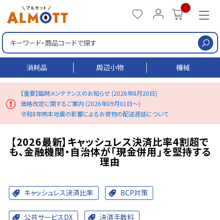
検
消耗品
周辺小物
機械
【重要】臨時メンテナンスのお知らせ (2026年8月20日)
価格改定に関するご案内 (2026年09月01日～)
令和8年熊本地震の影響によるお荷物の配送遅延について
【2026最新】キャッシュレス決済比率4割超で
も、金融機関・自治体が「現金併用」を堅持する
理由
キャッシュレス決済比率
BCP対策
公共サービスDX
決済手数料