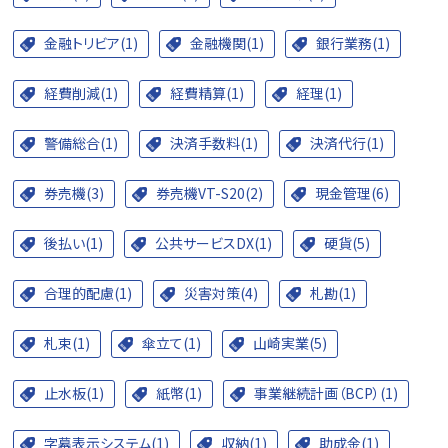
金融トリビア(1)
金融機関(1)
銀行業務(1)
経費削減(1)
経費精算(1)
経理(1)
警備総合(1)
決済手数料(1)
決済代行(1)
券売機(3)
券売機VT-S20(2)
現金管理(6)
後払い(1)
公共サービスDX(1)
硬貨(5)
合理的配慮(1)
災害対策(4)
札勘(1)
札束(1)
傘立て(1)
山崎実業(5)
止水板(1)
紙幣(1)
事業継続計画（BCP）(1)
字幕表示システム(1)
収納(1)
助成金(1)