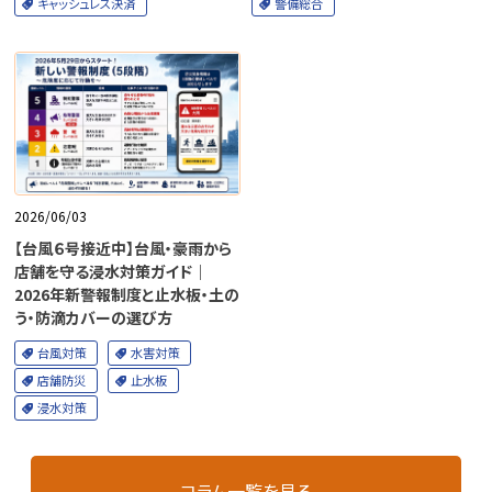
キャッシュレス決済
警備総合
2026/06/03
【台風６号接近中】台風・豪雨から
店舗を守る浸水対策ガイド｜
2026年新警報制度と止水板・土の
う・防滴カバーの選び方
台風対策
水害対策
店舗防災
止水板
浸水対策
コラム一覧を見る