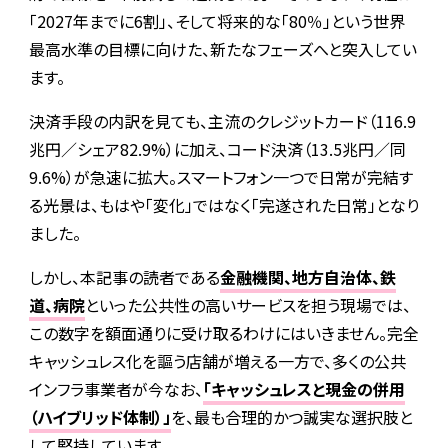
「2027年までに6割」、そして将来的な「80％」という世界
最高水準の目標に向けた、新たなフェーズへと突入してい
ます。
決済手段の内訳を見ても、主流のクレジットカード（116.9
兆円／シェア82.9%）に加え、コード決済（13.5兆円／同
9.6%）が急速に拡大。スマートフォン一つで日常が完結す
る光景は、もはや「変化」ではなく「完遂された日常」となり
ました。
しかし、本記事の読者である
金融機関、地方自治体、鉄
道、病院
といった公共性の高いサービスを担う現場では、
この数字を額面通りに受け取るわけにはいきません。完全
キャッシュレス化を謳う店舗が増える一方で、多くの公共
インフラ事業者が今なお、
「キャッシュレスと現金の併用
（ハイブリッド体制）」
を、最も合理的かつ誠実な選択肢と
して堅持しています。