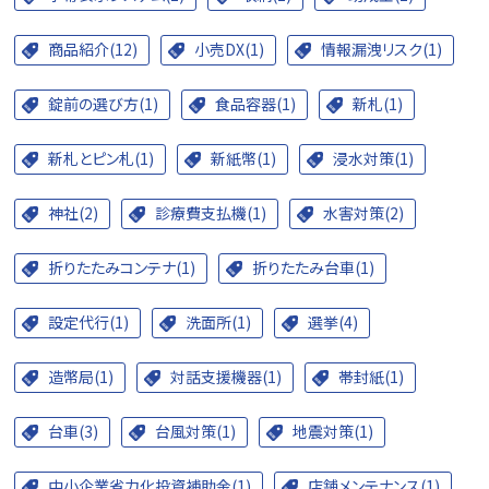
商品紹介(12)
小売DX(1)
情報漏洩リスク(1)
錠前の選び方(1)
食品容器(1)
新札(1)
新札とピン札(1)
新紙幣(1)
浸水対策(1)
神社(2)
診療費支払機(1)
水害対策(2)
折りたたみコンテナ(1)
折りたたみ台車(1)
設定代行(1)
洗面所(1)
選挙(4)
造幣局(1)
対話支援機器(1)
帯封紙(1)
台車(3)
台風対策(1)
地震対策(1)
中小企業省力化投資補助金(1)
店舗メンテナンス(1)