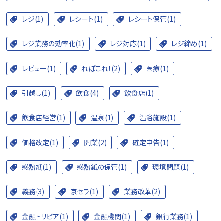
レジ(1)
レシート(1)
レシート保管(1)
レジ業務の効率化(1)
レジ対応(1)
レジ締め(1)
レビュー(1)
れぽこれ！(2)
医療(1)
引越し(1)
飲食(4)
飲食店(1)
飲食店経営(1)
温泉(1)
温浴施設(1)
価格改定(1)
開業(2)
確定申告(1)
感熱紙(1)
感熱紙の保管(1)
環境問題(1)
義務(3)
京セラ(1)
業務改革(2)
金融トリビア(1)
金融機関(1)
銀行業務(1)