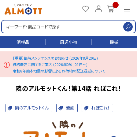
検
消耗品
周辺小物
機械
【重要】臨時メンテナンスのお知らせ (2026年8月20日)
価格改定に関するご案内 (2026年09月01日～)
令和8年熊本地震の影響によるお荷物の配送遅延について
隣のアルモットくん！第14話 れぽこれ！
隣のアルモットくん
漫画
れぽこれ！