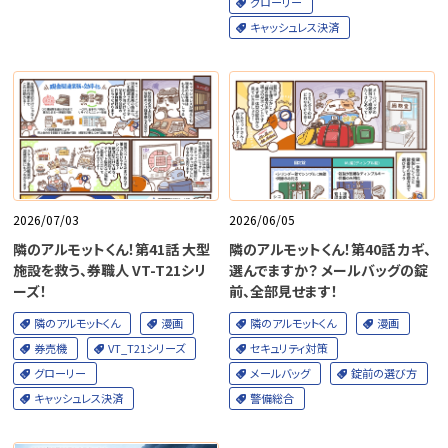
グローリー
キャッシュレス決済
2026/07/03
2026/06/05
隣のアルモットくん！第41話 大型
隣のアルモットくん！第40話 カギ、
施設を救う、券職人 VT-T21シリ
選んでますか？ メールバッグの錠
ーズ！
前、全部見せます！
隣のアルモットくん
漫画
隣のアルモットくん
漫画
券売機
VT_T21シリーズ
セキュリティ対策
グローリー
メールバッグ
錠前の選び方
キャッシュレス決済
警備総合