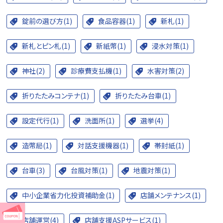
錠前の選び方(1)
食品容器(1)
新札(1)
新札とピン札(1)
新紙幣(1)
浸水対策(1)
神社(2)
診療費支払機(1)
水害対策(2)
折りたたみコンテナ(1)
折りたたみ台車(1)
設定代行(1)
洗面所(1)
選挙(4)
造幣局(1)
対話支援機器(1)
帯封紙(1)
台車(3)
台風対策(1)
地震対策(1)
中小企業省力化投資補助金(1)
店舗メンテナンス(1)
店舗運営(4)
店舗支援ASPサービス(1)