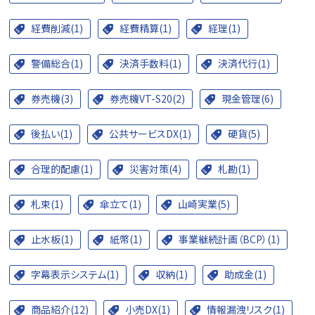
経費削減(1)
経費精算(1)
経理(1)
警備総合(1)
決済手数料(1)
決済代行(1)
券売機(3)
券売機VT-S20(2)
現金管理(6)
後払い(1)
公共サービスDX(1)
硬貨(5)
合理的配慮(1)
災害対策(4)
札勘(1)
札束(1)
傘立て(1)
山崎実業(5)
止水板(1)
紙幣(1)
事業継続計画（BCP）(1)
字幕表示システム(1)
収納(1)
助成金(1)
商品紹介(12)
小売DX(1)
情報漏洩リスク(1)