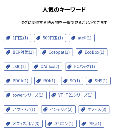
人気のキーワード
タグに関連する読み物を一覧で見ることができます
1円玉(1)
500円玉(1)
atell(1)
BCP対策(1)
Cotopat(1)
EcoBox(1)
JSIC(1)
OA用品(2)
PCバッグ(1)
PDCA(1)
ROI(1)
SC(1)
SNS(1)
towerシリーズ(1)
VT_T21シリーズ(1)
アウトドア(1)
インテリア(2)
オフィス(3)
オフィス用品(3)
オリコン(1)
お札(1)