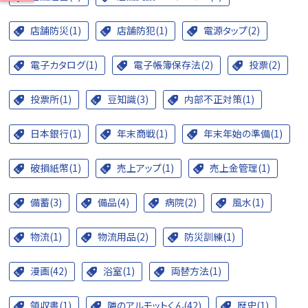
店舗防災(1)
店舗防犯(1)
電源タップ(2)
電子カタログ(1)
電子帳簿保存法(2)
投票(2)
投票所(1)
豆知識(3)
内部不正対策(1)
日本銀行(1)
年末商戦(1)
年末年始の準備(1)
破損紙幣(1)
売上アップ(1)
売上金管理(1)
備蓄(3)
備品(4)
病院(2)
風水(1)
物流(1)
物流用品(2)
防災訓練(1)
漫画(42)
浴室(1)
両替方法(1)
領収書(1)
隣のアルモットくん(42)
歴史(1)