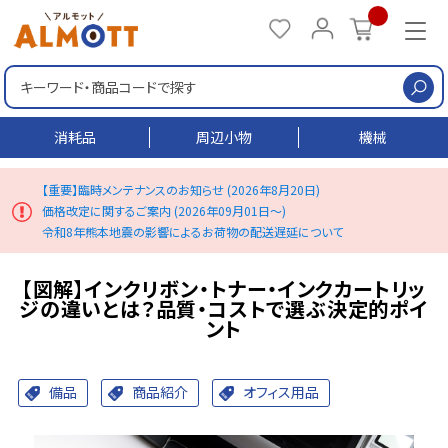
検
消耗品
周辺小物
機械
【重要】臨時メンテナンスのお知らせ (2026年8月20日)
価格改定に関するご案内 (2026年09月01日～)
令和8年熊本地震の影響によるお荷物の配送遅延について
【図解】インクリボン・トナー・インクカートリッ
ジの違いとは？品質・コストで選ぶ決定的ポイ
ント
備品
商品紹介
オフィス用品