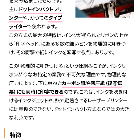
を染み込ませたものです。
主に
ドットインパクトプリ
ンター
や、かつての
タイプ
ライター
で使われます。
この方式の最大の特徴は、インクが塗られたリボンの上か
ら「印字ヘッド」にある多数の細いピンを物理的に叩きつ
け、その衝撃で紙にインクを転写する点にあります。
この「物理的に叩きつける」という仕組みこそが、インクリ
ボンが今なお特定の業務で不可欠な理由です。物理的な
圧力によって、下に重ねた
カーボン紙や感圧紙（複写伝
票）にも同時に印字できる
のです。これは、インクを吹き付
けるインクジェットや、熱で定着させるレーザープリンター
には真似のできない、ドットインパクト方式ならではの大き
な利点です。
特徴