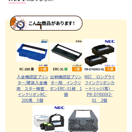
こんな商品があります！
入金機認証プリン
出納機認証プリン
NEC ロングライ
ター/硬貨入金機
ター用 インクリ
フインクリボンカ
用 スター精密
ボンERC-31緑 1
ートリッジ(黒)
インクリボンRC-
個
PR-D700XX2-
200黒 5個
01 2個