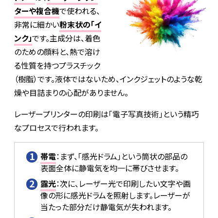
ターや複合機
で使われる、
非常に細かい
粉末状の「イ
ンク」
です。主成分は、着色
のための顔料と、熱で溶け
る性質を持つプラスチック
（樹脂）です。液体ではないため、インクジェットのような乾
燥や目詰まりの心配がありません。
レーザープリンターの印刷は「電子写真技術」という精巧
なプロセスで行われます。
帯電
：まず、「感光ドラム」という筒状の部品の
表面全体に静電気を均一に帯びさせます。
露光
：次に、レーザー光で印刷したい文字や画
像の形に感光ドラムを照射します。レーザーが
当たった部分だけ静電気が失われます。