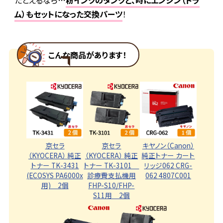
たとえるなら…
粉インクのタンクと、時にエンジン（ドラ
ム）もセットになった交換パーツ
！
こんな商品があります！
キヤノン（Canon）
京セラ
京セラ
純正トナー カート
（KYOCERA） 純正
（KYOCERA） 純正
リッジ062 CRG-
トナー TK-3431
トナー TK-3101
062 4807C001
(ECOSYS PA6000x
診療費支払機用
用) 2個
FHP-S10/FHP-
S11用 2個