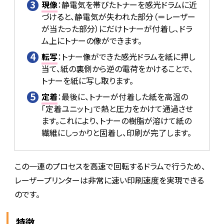
現像
：静電気を帯びたトナーを感光ドラムに近
づけると、静電気が失われた部分（＝レーザー
が当たった部分）にだけトナーが付着し、ドラ
ム上にトナーの像ができます。
転写
：トナー像ができた感光ドラムを紙に押し
当て、紙の裏側から逆の電荷をかけることで、
トナーを紙に写し取ります。
定着
：最後に、トナーが付着した紙を高温の
「定着ユニット」で熱と圧力をかけて通過させ
ます。これにより、トナーの樹脂が溶けて紙の
繊維にしっかりと固着し、印刷が完了します。
この一連のプロセスを高速で回転するドラムで行うため、
レーザープリンターは非常に速い印刷速度を実現できる
のです。
特徴