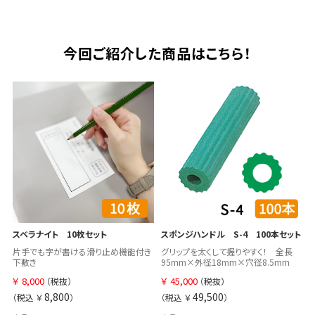
今回ご紹介した商品はこちら！
スベラナイト 10枚セット
スポンジハンドル S-4 100本セット
片手でも字が書ける滑り止め機能付き
グリップを太くして握りやすく！ 全長
下敷き
95mm×外径18mm×穴径8.5mm
￥
8,000
￥
45,000
（税抜）
（税抜）
8,800
49,500
（税込 ￥
）
（税込 ￥
）