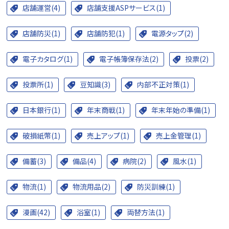
店舗運営(4)
店舗支援ASPサービス(1)
店舗防災(1)
店舗防犯(1)
電源タップ(2)
電子カタログ(1)
電子帳簿保存法(2)
投票(2)
投票所(1)
豆知識(3)
内部不正対策(1)
日本銀行(1)
年末商戦(1)
年末年始の準備(1)
破損紙幣(1)
売上アップ(1)
売上金管理(1)
備蓄(3)
備品(4)
病院(2)
風水(1)
物流(1)
物流用品(2)
防災訓練(1)
漫画(42)
浴室(1)
両替方法(1)