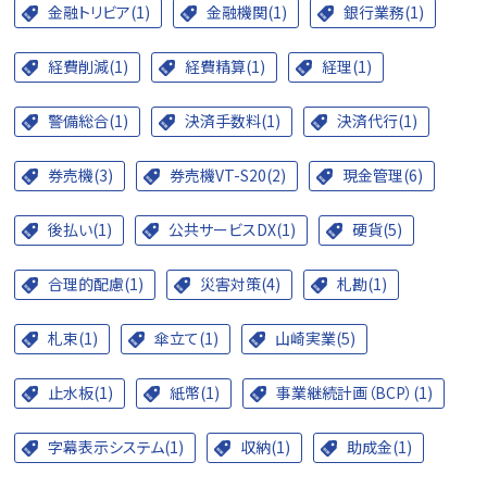
金融トリビア(1)
金融機関(1)
銀行業務(1)
経費削減(1)
経費精算(1)
経理(1)
警備総合(1)
決済手数料(1)
決済代行(1)
券売機(3)
券売機VT-S20(2)
現金管理(6)
後払い(1)
公共サービスDX(1)
硬貨(5)
合理的配慮(1)
災害対策(4)
札勘(1)
札束(1)
傘立て(1)
山崎実業(5)
止水板(1)
紙幣(1)
事業継続計画（BCP）(1)
字幕表示システム(1)
収納(1)
助成金(1)