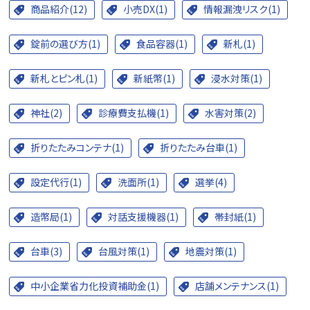
商品紹介(12)
小売DX(1)
情報漏洩リスク(1)
錠前の選び方(1)
食品容器(1)
新札(1)
新札とピン札(1)
新紙幣(1)
浸水対策(1)
神社(2)
診療費支払機(1)
水害対策(2)
折りたたみコンテナ(1)
折りたたみ台車(1)
設定代行(1)
洗面所(1)
選挙(4)
造幣局(1)
対話支援機器(1)
帯封紙(1)
台車(3)
台風対策(1)
地震対策(1)
中小企業省力化投資補助金(1)
店舗メンテナンス(1)