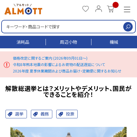
検
消耗品
周辺小物
機械
価格改定に関するご案内 (2026年09月01日～)
令和8年熊本地震の影響によるお荷物の配送遅延について
2026年度 夏季休業期間および商品お届け・定期便に関するお知らせ
解散総選挙とは？メリットやデメリット、国民が
できることを紹介！
選挙
義務
投票