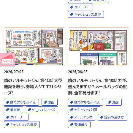
グローリー
キャッシュレス決済
2026/07/03
2026/06/05
隣のアルモットくん！第41話 大型
隣のアルモットくん！第40話 カギ、
施設を救う、券職人 VT-T21シリ
選んでますか？ メールバッグの錠
ーズ！
前、全部見せます！
隣のアルモットくん
漫画
隣のアルモットくん
漫画
券売機
VT_T21シリーズ
セキュリティ対策
グローリー
メールバッグ
錠前の選び方
キャッシュレス決済
警備総合