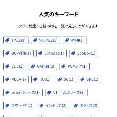
人気のキーワード
タグに関連する読み物を一覧で見ることができます
1円玉(1)
500円玉(1)
atell(1)
BCP対策(1)
Cotopat(1)
EcoBox(1)
JSIC(1)
OA用品(2)
PCバッグ(1)
PDCA(1)
ROI(1)
SC(1)
SNS(1)
towerシリーズ(1)
VT_T21シリーズ(1)
アウトドア(1)
インテリア(2)
オフィス(3)