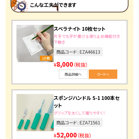
こんな工夫ができます
スベラナイト 10枚セット
片手でも字が書ける滑り止め機能付き
下敷き
商品コード : EZA46613
8,000
¥
（税抜）
商品詳細へ
カートへ
スポンジハンドル S-1 100本セ
ット
グリップを太くして握りやすく！
商品コード : EZA71561
52,000
¥
（税抜）