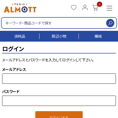
0
検
消耗品
周辺小物
機械
ログイン
メールアドレス
と
パスワード
を入力してログインして下さい。
メールアドレス
パスワード