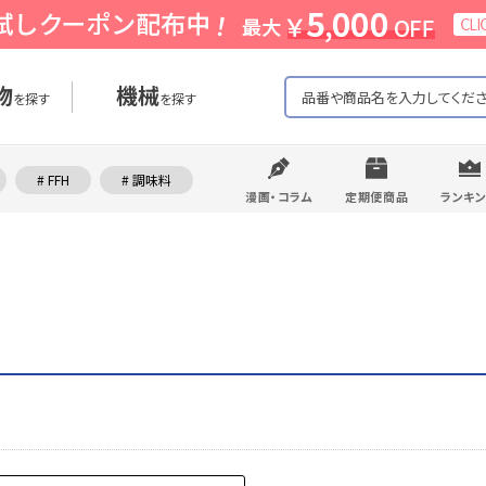
物
機械
を探す
を探す
# FFH
# 調味料
漫画・コラム
定期便商品
ランキ
。