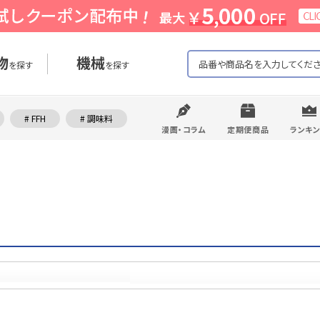
物
機械
を探す
を探す
# FFH
# 調味料
漫画・コラム
定期便商品
ランキ