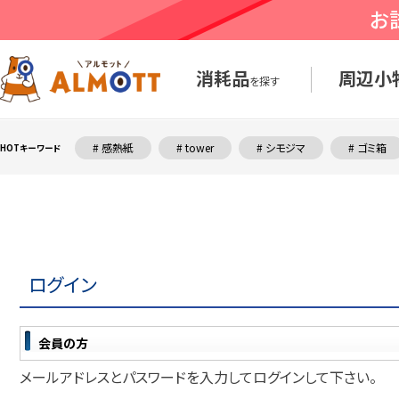
消耗品
周辺小
を探す
# 感熱紙
# tower
# シモジマ
# ゴミ箱
HOTキーワード
ログイン
会員の方
メールアドレス
と
パスワード
を入力してログインして下さい。