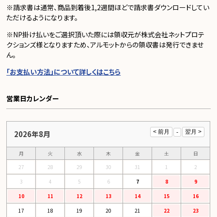
※請求書は通常、商品到着後1,2週間ほどで請求書ダウンロードしてい
ただけるようになります。
※NP掛け払いをご選択頂いた際には領収元が株式会社ネットプロテ
クションズ様となりますため、アルモットからの領収書は発行できませ
ん。
「お支払い方法」について詳しくはこちら
営業日カレンダー
2026年8月
月
火
水
木
金
土
日
27
28
29
30
31
1
2
3
4
5
6
7
8
9
10
11
12
13
14
15
16
17
18
19
20
21
22
23